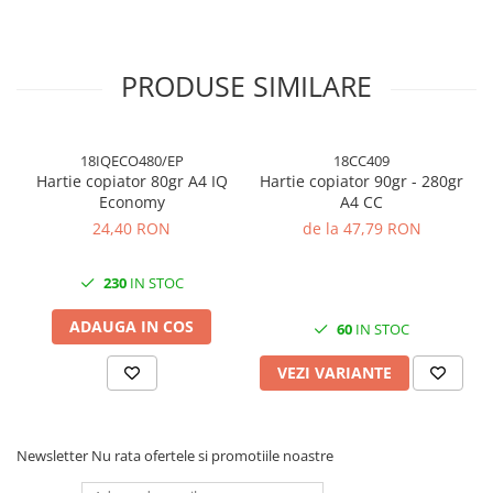
Cuttere, Foarfeci
Ambalare
Stampile
PRODUSE SIMILARE
18IQECO480/EP
18CC409
Hartie copiator 80gr A4 IQ
Hartie copiator 90gr - 280gr
Economy
A4 CC
24,40 RON
de la 47,79 RON
230
IN STOC
ADAUGA IN COS
60
IN STOC
VEZI VARIANTE
Newsletter
Nu rata ofertele si promotiile noastre