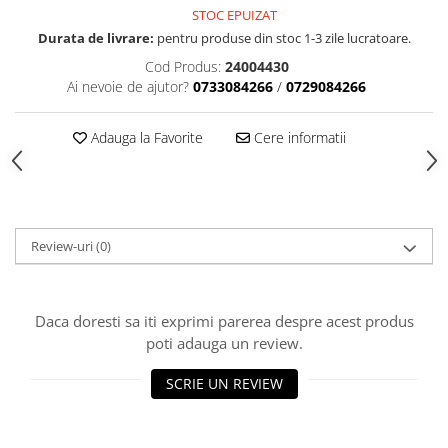
Accesorii indosariat
Pasta de crapare
Aparate, unelte
STOC EPUIZAT
Uscatoare
Sticla
Accesorii panouri, table
Pudra cu efect de catifea
Cuttere, foarfeci
Durata de livrare:
pentru produse din stoc 1-3 zile lucratoare.
Carucioare
Ceramica
Baterii, Acumlatori
Pudra minerala
Lipit
Cod Produs:
24004430
Dozatoare
Modelaj
Buretiere
Transfer
Ai nevoie de ajutor?
0733084266
/
0729084266
Modelaj, pictat
Polistiren
Caiet mecanic, Clipboard
Scoala & Arta
Perforatoare
Ecusoane
Adauga la Favorite
Cere informatii
Coronite
Acuarele
Quilling
Mape, Folii plastice
Speciale
Stampile
Panouri, Table
Prezentare
Suporturi birou
Review-uri
(0)
Arhivare
Bibliorafturi, Alonje
Daca doresti sa iti exprimi parerea despre acest produs
Ace, Agrafe, Pioneze
poti adauga un review.
Capsatoare, Decapsatoare
Capse pt capsatoare
SCRIE UN REVIEW
Perforatoare
Adezivi, Benzi adezive