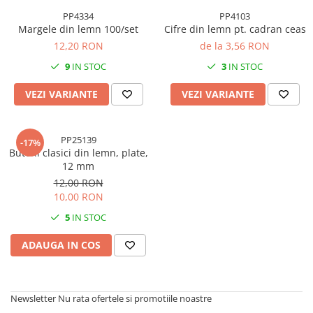
Accesorii indosariat
Pasta de crapare
Aparate, unelte
Uscatoare
Sticla
PP4334
PP4103
Accesorii panouri, table
Pudra cu efect de catifea
Cuttere, foarfeci
Margele din lemn 100/set
Cifre din lemn pt. cadran ceas
Carucioare
Ceramica
Baterii, Acumlatori
Pudra minerala
Lipit
12,20 RON
de la 3,56 RON
Dozatoare
Modelaj
Buretiere
Transfer
Modelaj, pictat
9
IN STOC
3
IN STOC
Polistiren
Caiet mecanic, Clipboard
Scoala & Arta
Perforatoare
VEZI VARIANTE
VEZI VARIANTE
Ecusoane
Coronite
Acuarele
Quilling
Mape, Folii plastice
Speciale
Stampile
Panouri, Table
PP25139
-17%
Prezentare
Butoni clasici din lemn, plate,
12 mm
Suporturi birou
12,00 RON
Arhivare
10,00 RON
Bibliorafturi, Alonje
5
IN STOC
Ace, Agrafe, Pioneze
Capsatoare, Decapsatoare
ADAUGA IN COS
Capse pt capsatoare
Perforatoare
Newsletter
Nu rata ofertele si promotiile noastre
Adezivi, Benzi adezive