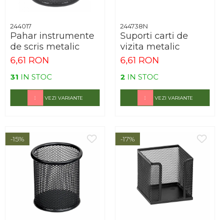
244017
244738N
Pahar instrumente
Suporti carti de
de scris metalic
vizita metalic
6,61 RON
6,61 RON
31
IN STOC
2
IN STOC
VEZI VARIANTE
VEZI VARIANTE
-15%
-17%