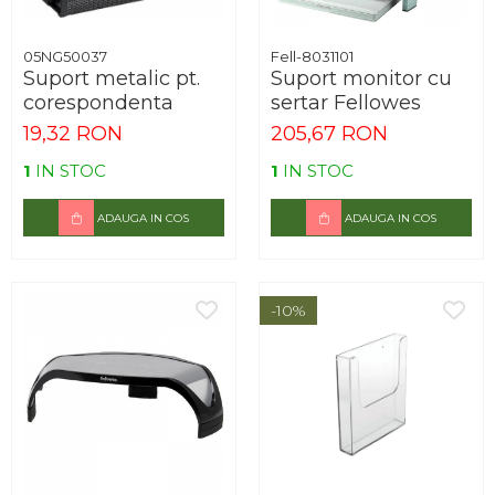
05NG50037
Fell-8031101
Suport metalic pt.
Suport monitor cu
corespondenta
sertar Fellowes
19,32 RON
205,67 RON
1
IN STOC
1
IN STOC
ADAUGA IN COS
ADAUGA IN COS
-10%