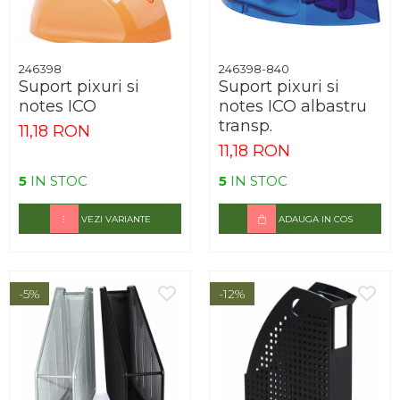
246398
246398-840
Suport pixuri si
Suport pixuri si
notes ICO
notes ICO albastru
transp.
11,18 RON
11,18 RON
5
IN STOC
5
IN STOC
VEZI VARIANTE
ADAUGA IN COS
-5%
-12%