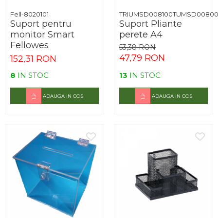
Fell-8020101
TRIUMSD008100TUMSD0080
Suport pentru
Suport Pliante
monitor Smart
perete A4
Fellowes
53,38 RON
47,79 RON
152,31 RON
8
IN STOC
13
IN STOC
ADAUGA IN COS
ADAUGA IN COS