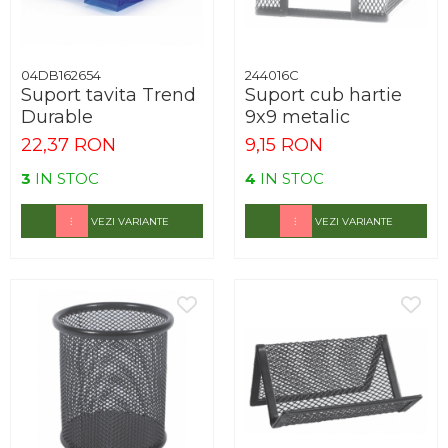
04DB162654
244016C
Suport tavita Trend
Suport cub hartie
Durable
9x9 metalic
22,37 RON
9,15 RON
3
IN STOC
4
IN STOC
VEZI VARIANTE
VEZI VARIANTE