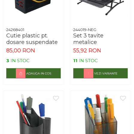
Arhivare
Bibliorafturi, Alonje
Ace, Agrafe, Pioneze
Capsatoare, Decapsatoare
24268401
244019-NEG
Cutie plastic pt.
Set 3 tavite
Capse pt capsatoare
dosare suspendate
metalice
Perforatoare
85,00 RON
55,92 RON
Adezivi, Benzi adezive
3
IN STOC
11
IN STOC
Cuttere, Foarfeci
ADAUGA IN COS
VEZI VARIANTE
Ambalare
Stampile