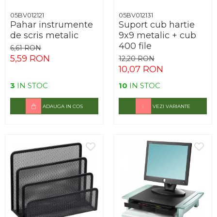
05BV012121
05BV012131
Pahar instrumente
Suport cub hartie
de scris metalic
9x9 metalic + cub
400 file
6,61 RON
5,59 RON
12,20 RON
10,07 RON
3
IN STOC
10
IN STOC
ADAUGA IN COS
VEZI VARIANTE