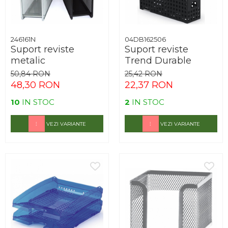
246161N
04DB162506
Suport reviste
Suport reviste
metalic
Trend Durable
50,84 RON
25,42 RON
48,30 RON
22,37 RON
10
IN STOC
2
IN STOC
VEZI VARIANTE
VEZI VARIANTE