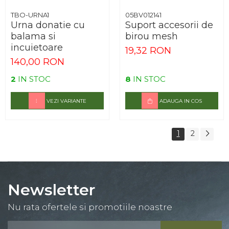
TBO-URNA1
05BV012141
Urna donatie cu
Suport accesorii de
balama si
birou mesh
incuietoare
19,32 RON
140,00 RON
2
IN STOC
8
IN STOC
VEZI VARIANTE
ADAUGA IN COS
1
2
Newsletter
Nu rata ofertele si promotiile noastre