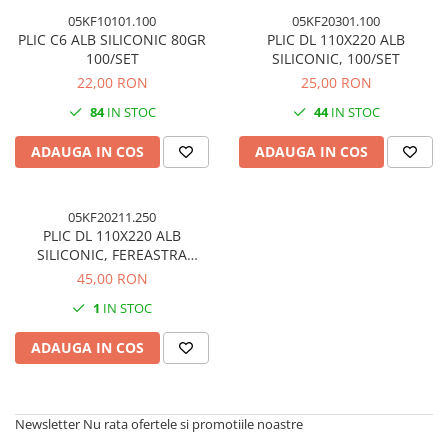
Accesorii indosariat
Pasta de crapare
Aparate, unelte
Uscatoare
Sticla
05KF10101.100
05KF20301.100
Accesorii panouri, table
Pudra cu efect de catifea
Cuttere, foarfeci
PLIC C6 ALB SILICONIC 80GR
PLIC DL 110X220 ALB
Carucioare
Ceramica
100/SET
SILICONIC, 100/SET
Baterii, Acumlatori
Pudra minerala
Lipit
Dozatoare
Modelaj
22,00 RON
25,00 RON
Buretiere
Transfer
Modelaj, pictat
Polistiren
Caiet mecanic, Clipboard
Scoala & Arta
84
IN STOC
44
IN STOC
Perforatoare
Ecusoane
Coronite
Acuarele
Quilling
ADAUGA IN COS
ADAUGA IN COS
Mape, Folii plastice
Speciale
Stampile
Panouri, Table
Prezentare
05KF20211.250
PLIC DL 110X220 ALB
Suporturi birou
SILICONIC, FEREASTRA
Arhivare
DREAPTA, 250/SET
45,00 RON
Bibliorafturi, Alonje
1
IN STOC
Ace, Agrafe, Pioneze
ADAUGA IN COS
Capsatoare, Decapsatoare
Capse pt capsatoare
Perforatoare
Newsletter
Nu rata ofertele si promotiile noastre
Adezivi, Benzi adezive