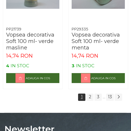
PP21739
PP29335
Vopsea decorativa
Vopsea decorativa
Soft 100 ml- verde
Soft 100 ml- verde
masline
menta
14,74 RON
14,74 RON
4
IN STOC
3
IN STOC
ADAUGA IN COS
ADAUGA IN COS
1
2
3
13
...
Newsletter