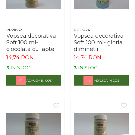
PP21632
PP25224
Vopsea decorativa
Vopsea decorativa
Soft 100 ml-
Soft 100 ml- gloria
ciocolata cu lapte
diminetii
14,74 RON
14,74 RON
3
IN STOC
3
IN STOC
ADAUGA IN COS
ADAUGA IN COS