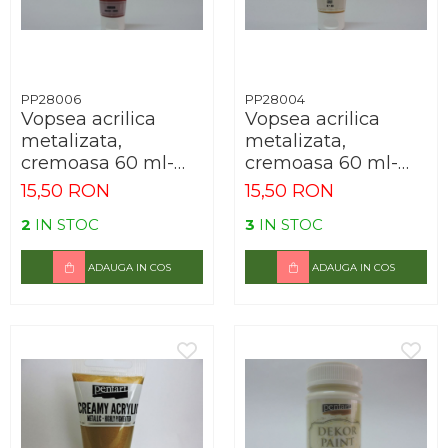
PP28006
PP28004
Vopsea acrilica
Vopsea acrilica
metalizata,
metalizata,
cremoasa 60 ml-
cremoasa 60 ml-
bordo
auriu
15,50 RON
15,50 RON
2
IN STOC
3
IN STOC
ADAUGA IN COS
ADAUGA IN COS