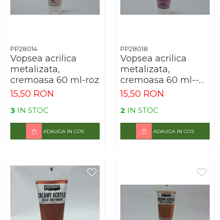
PP28014
PP28018
Vopsea acrilica
Vopsea acrilica
metalizata,
metalizata,
cremoasa 60 ml-roz
cremoasa 60 ml--
mov deschis
15,50 RON
15,50 RON
3
IN STOC
2
IN STOC
ADAUGA IN COS
ADAUGA IN COS