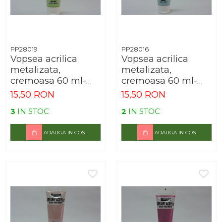
Arhivare
Bibliorafturi, Alonje
Ace, Agrafe, Pioneze
Capsatoare, Decapsatoare
PP28019
PP28016
Vopsea acrilica
Vopsea acrilica
Capse pt capsatoare
metalizata,
metalizata,
Perforatoare
cremoasa 60 ml-
cremoasa 60 ml-
verde deschis
turcoaz
15,50 RON
15,50 RON
Adezivi, Benzi adezive
Cuttere, Foarfeci
3
IN STOC
2
IN STOC
Ambalare
ADAUGA IN COS
ADAUGA IN COS
Stampile