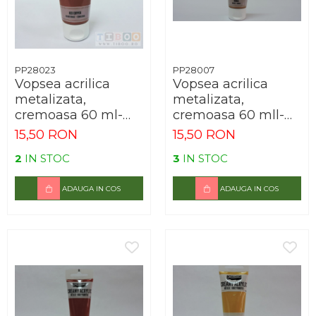
PP28023
PP28007
Vopsea acrilica
Vopsea acrilica
metalizata,
metalizata,
cremoasa 60 ml-
cremoasa 60 mll-
cupru rosu
bronz
15,50 RON
15,50 RON
2
IN STOC
3
IN STOC
ADAUGA IN COS
ADAUGA IN COS