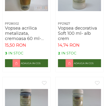
PP28002
PP21627
Vopsea acrilica
Vopsea decorativa
metalizata,
Soft 100 ml- alb
cremoasa 60 ml-
crem
aur antic
15,50 RON
14,74 RON
3
IN STOC
2
IN STOC
ADAUGA IN COS
ADAUGA IN COS