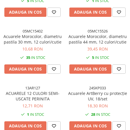
5
IN STOC
1
IN STOC
ADAUGA IN COS
ADAUGA IN COS
05MC15402
05MC15526
Acuarele Morocolor, diametru
Acuarele Morocolor, diametru
pastila 30 mm, 12 culori/cutie
pastila 44 mm, 12 culori/cutie
10,68 RON
39,45 RON
35
IN STOC
5
IN STOC
ADAUGA IN COS
ADAUGA IN COS
13AR127
24SKP033
ACUARELE 12 CULORI SEMI-
Acuarele ArtBerry cu protecție
USCATE PERINITA
UV, 18/set
12,71 RON
18,30 RON
1
IN STOC
28
IN STOC
ADAUGA IN COS
ADAUGA IN COS