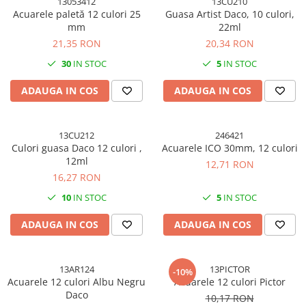
13053412
13CU210
Accesorii indosariat
Pasta de crapare
Aparate, unelte
Uscatoare
Sticla
Acuarele paletă 12 culori 25
Guasa Artist Daco, 10 culori,
Accesorii panouri, table
Pudra cu efect de catifea
Cuttere, foarfeci
mm
22ml
Carucioare
Ceramica
Baterii, Acumlatori
Pudra minerala
21,35 RON
20,34 RON
Lipit
Dozatoare
Modelaj
Buretiere
Transfer
Modelaj, pictat
30
IN STOC
5
IN STOC
Polistiren
Caiet mecanic, Clipboard
Scoala & Arta
Perforatoare
ADAUGA IN COS
ADAUGA IN COS
Ecusoane
Coronite
Acuarele
Quilling
Mape, Folii plastice
Speciale
Stampile
Panouri, Table
13CU212
246421
Prezentare
Culori guasa Daco 12 culori ,
Acuarele ICO 30mm, 12 culori
12ml
12,71 RON
Suporturi birou
16,27 RON
Arhivare
10
IN STOC
5
IN STOC
Bibliorafturi, Alonje
Ace, Agrafe, Pioneze
ADAUGA IN COS
ADAUGA IN COS
Capsatoare, Decapsatoare
Capse pt capsatoare
13AR124
13PICTOR
-10%
Perforatoare
Acuarele 12 culori Albu Negru
Acuarele 12 culori Pictor
Adezivi, Benzi adezive
Daco
10,17 RON