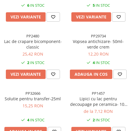
Cuttere, Foarfeci
6
IN STOC
5
IN STOC
Ambalare
VEZI VARIANTE
VEZI VARIANTE
Stampile
PP2480
PP29734
Lac de crapare bicomponent-
Vopsea antichizare- 50ml-
classic
verde crem
25,42 RON
12,20 RON
2
IN STOC
4
IN STOC
VEZI VARIANTE
ADAUGA IN COS
PP32666
PP1457
Solutie pentru transfer-25ml
Lipici cu lac pentru
decoupage pe ceramica- 100
15,25 RON
ml
de la 7,12 RON
4
IN STOC
2
IN STOC