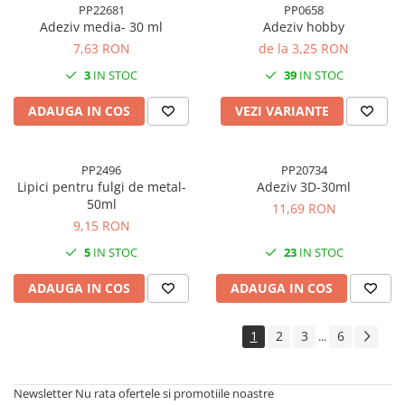
PP22681
PP0658
Adeziv media- 30 ml
Adeziv hobby
7,63 RON
de la 3,25 RON
3
IN STOC
39
IN STOC
ADAUGA IN COS
VEZI VARIANTE
PP2496
PP20734
Lipici pentru fulgi de metal-
Adeziv 3D-30ml
50ml
11,69 RON
9,15 RON
5
IN STOC
23
IN STOC
ADAUGA IN COS
ADAUGA IN COS
1
2
3
6
...
Newsletter
Nu rata ofertele si promotiile noastre