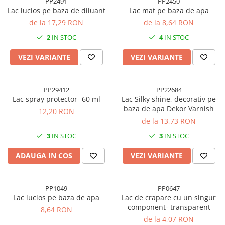
PP2491
PP2450
Accesorii indosariat
Pasta de crapare
Aparate, unelte
Uscatoare
Sticla
Lac lucios pe baza de diluant
Lac mat pe baza de apa
Accesorii panouri, table
Pudra cu efect de catifea
Cuttere, foarfeci
Carucioare
de la 17,29 RON
de la 8,64 RON
Ceramica
Baterii, Acumlatori
Pudra minerala
Lipit
Dozatoare
2
IN STOC
4
IN STOC
Modelaj
Buretiere
Transfer
Modelaj, pictat
Polistiren
Caiet mecanic, Clipboard
Scoala & Arta
VEZI VARIANTE
VEZI VARIANTE
Perforatoare
Ecusoane
Coronite
Acuarele
Quilling
Mape, Folii plastice
Speciale
Stampile
PP29412
PP22684
Panouri, Table
Lac spray protector- 60 ml
Lac Silky shine, decorativ pe
Prezentare
baza de apa Dekor Varnish
12,20 RON
de la 13,73 RON
Suporturi birou
Arhivare
3
IN STOC
3
IN STOC
Bibliorafturi, Alonje
ADAUGA IN COS
VEZI VARIANTE
Ace, Agrafe, Pioneze
Capsatoare, Decapsatoare
PP1049
PP0647
Capse pt capsatoare
Lac lucios pe baza de apa
Lac de crapare cu un singur
Perforatoare
component- transparent
8,64 RON
Adezivi, Benzi adezive
de la 4,07 RON