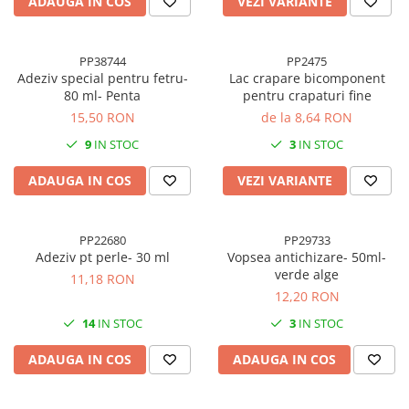
ADAUGA IN COS
VEZI VARIANTE
PP38744
PP2475
Adeziv special pentru fetru-
Lac crapare bicomponent
80 ml- Penta
pentru crapaturi fine
15,50 RON
de la 8,64 RON
9
IN STOC
3
IN STOC
ADAUGA IN COS
VEZI VARIANTE
PP22680
PP29733
Adeziv pt perle- 30 ml
Vopsea antichizare- 50ml-
verde alge
11,18 RON
12,20 RON
14
IN STOC
3
IN STOC
ADAUGA IN COS
ADAUGA IN COS