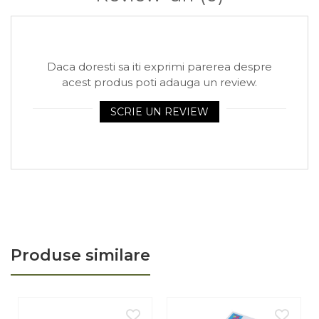
Arhivare
Bibliorafturi, Alonje
Ace, Agrafe, Pioneze
Daca doresti sa iti exprimi parerea despre
Capsatoare, Decapsatoare
acest produs poti adauga un review.
Capse pt capsatoare
SCRIE UN REVIEW
Perforatoare
Adezivi, Benzi adezive
Cuttere, Foarfeci
Ambalare
Stampile
Produse similare