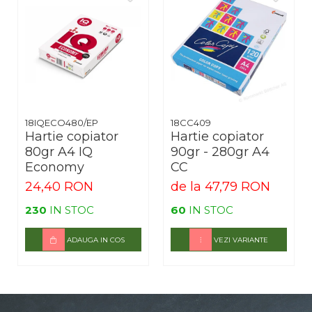
18IQECO480/EP
18CC409
Hartie copiator
Hartie copiator
80gr A4 IQ
90gr - 280gr A4
Economy
CC
24,40 RON
de la 47,79 RON
230
IN STOC
60
IN STOC
ADAUGA IN COS
VEZI VARIANTE