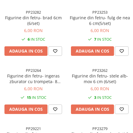
Accesorii indosariat
Pasta de crapare
Aparate, unelte
Uscatoare
Sticla
Accesorii panouri, table
Pudra cu efect de catifea
Cuttere, foarfeci
PP23282
PP23253
Carucioare
Ceramica
Baterii, Acumlatori
Pudra minerala
Figurine din fetru- brad 6cm
Figurine din fetru- fulg de nea
Lipit
Dozatoare
(6/set)
6 cm(5/set)
Modelaj
Buretiere
Transfer
Modelaj, pictat
6,00 RON
6,00 RON
Polistiren
Caiet mecanic, Clipboard
Scoala & Arta
Perforatoare
6
IN STOC
7
IN STOC
Ecusoane
Coronite
Acuarele
Quilling
Mape, Folii plastice
Speciale
Stampile
ADAUGA IN COS
ADAUGA IN COS
Panouri, Table
Prezentare
PP23264
PP23262
Suporturi birou
Figurine din fetru- ingeras
Figurine din fetru- stele alb-
Arhivare
zburator cu trompeta- 8
mov 6 cm (6/set)
cm(6/set)
Bibliorafturi, Alonje
6,00 RON
6,00 RON
Ace, Agrafe, Pioneze
15
IN STOC
3
IN STOC
Capsatoare, Decapsatoare
ADAUGA IN COS
ADAUGA IN COS
Capse pt capsatoare
Perforatoare
Adezivi, Benzi adezive
PP29221
PP23279