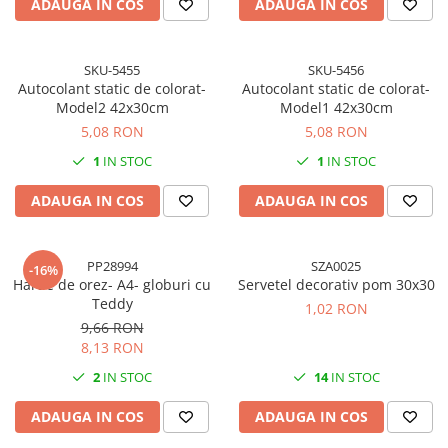
ADAUGA IN COS
ADAUGA IN COS
SKU-5455
SKU-5456
Autocolant static de colorat-
Autocolant static de colorat-
Model2 42x30cm
Model1 42x30cm
5,08 RON
5,08 RON
1
IN STOC
1
IN STOC
ADAUGA IN COS
ADAUGA IN COS
PP28994
SZA0025
-16%
Hartie de orez- A4- globuri cu
Servetel decorativ pom 30x30
Teddy
1,02 RON
9,66 RON
8,13 RON
2
IN STOC
14
IN STOC
ADAUGA IN COS
ADAUGA IN COS