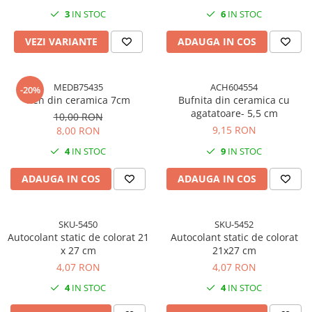
3
IN STOC
6
IN STOC
VEZI VARIANTE
ADAUGA IN COS
MEDB75435
ACH604554
-20%
Ren din ceramica 7cm
Bufnita din ceramica cu
agatatoare- 5,5 cm
10,00 RON
9,15 RON
8,00 RON
4
IN STOC
9
IN STOC
ADAUGA IN COS
ADAUGA IN COS
SKU-5450
SKU-5452
Autocolant static de colorat 21
Autocolant static de colorat
x 27 cm
21x27 cm
4,07 RON
4,07 RON
4
IN STOC
4
IN STOC