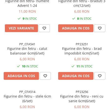
Figurine din fetru- numere
Figurine din fetru - braduti 3
Cuttere, Foarfeci
Advent 1-24
cm(12/set)
Ambalare
11,00 RON
6,00 RON
Stampile
9
IN STOC
8
IN STOC
VEZI VARIANTE
ADAUGA IN COS
PP_CFA541
PP23251
Figurine din fetru - calut
Figurine din fetru - brad
balansoar 6cm(6/set)
impodobit 6cm(5/set)
6,00 RON
6,00 RON
10
IN STOC
11
IN STOC
ADAUGA IN COS
ADAUGA IN COS
PP_CFA514
PP23256
Figurine din fetru - stele 6cm
Figurine din fetru - reni cu
(6/set)
sanie 6cm(6/set)
6,00 RON
6,00 RON