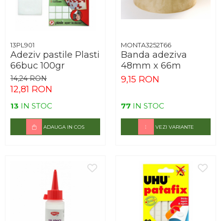
13PL901
MONTA3252T66
Adeziv pastile Plasti
Banda adeziva
66buc 100gr
48mm x 66m
14,24 RON
9,15 RON
12,81 RON
13
IN STOC
77
IN STOC
ADAUGA IN COS
VEZI VARIANTE