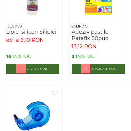
13LC050
24LIP019
Lipici silicon Silipici
Adeziv pastile
Patafix 80buc
de la 6,10 RON
13,12 RON
16
IN STOC
3
IN STOC
VEZI VARIANTE
ADAUGA IN COS