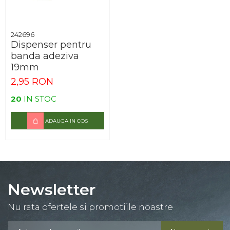
242696
Dispenser pentru
banda adeziva
19mm
2,95 RON
20
IN STOC
ADAUGA IN COS
Newsletter
Nu rata ofertele si promotiile noastre