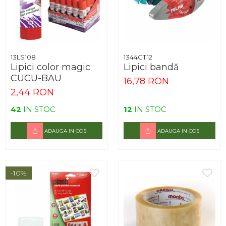
13LS108
1344GT12
Lipici color magic
Lipici bandă
CUCU-BAU
16,78 RON
2,44 RON
42
IN STOC
12
IN STOC
ADAUGA IN COS
ADAUGA IN COS
-10%