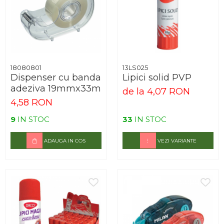
18080801
13LS025
Dispenser cu banda
Lipici solid PVP
adeziva 19mmx33m
de la 4,07 RON
4,58 RON
9
IN STOC
33
IN STOC
ADAUGA IN COS
VEZI VARIANTE