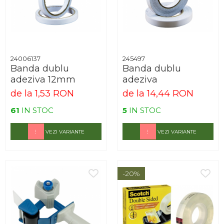
Arhivare
Bibliorafturi, Alonje
Ace, Agrafe, Pioneze
Capsatoare, Decapsatoare
24006137
245497
Capse pt capsatoare
Banda dublu
Banda dublu
adeziva 12mm
adeziva
Perforatoare
de la 1,53 RON
de la 14,44 RON
Adezivi, Benzi adezive
61
IN STOC
5
IN STOC
Cuttere, Foarfeci
Ambalare
VEZI VARIANTE
VEZI VARIANTE
Stampile
-20%