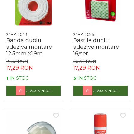
24BAD043
24BAD026
Banda dublu
Pastile dublu
adeziva montare
adezive montare
12.5mm x1.9m
16/set
19,32 RON
20,34 RON
17,29 RON
17,29 RON
1
IN STOC
3
IN STOC
ADAUGA IN COS
ADAUGA IN COS