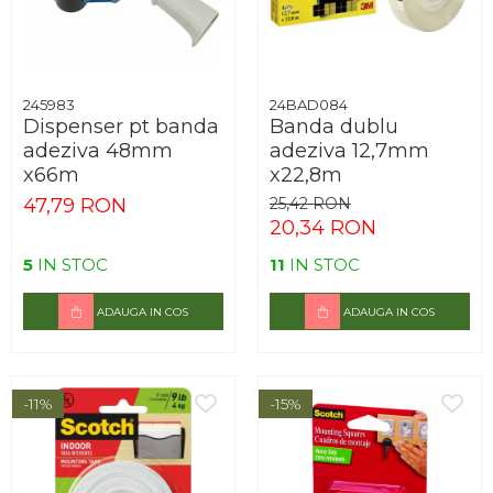
245983
24BAD084
Dispenser pt banda
Banda dublu
adeziva 48mm
adeziva 12,7mm
x66m
x22,8m
47,79 RON
25,42 RON
20,34 RON
5
IN STOC
11
IN STOC
ADAUGA IN COS
ADAUGA IN COS
-11%
-15%