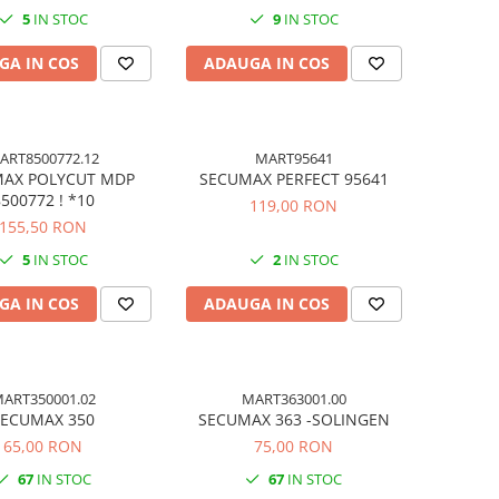
5
IN STOC
9
IN STOC
GA IN COS
ADAUGA IN COS
ART8500772.12
MART95641
AX POLYCUT MDP
SECUMAX PERFECT 95641
500772 ! *10
119,00 RON
155,50 RON
5
IN STOC
2
IN STOC
GA IN COS
ADAUGA IN COS
ART350001.02
MART363001.00
SECUMAX 350
SECUMAX 363 -SOLINGEN
65,00 RON
75,00 RON
67
IN STOC
67
IN STOC