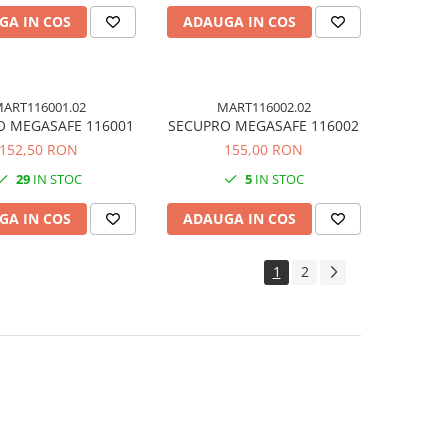
GA IN COS
ADAUGA IN COS
ART116001.02
MART116002.02
O MEGASAFE 116001
SECUPRO MEGASAFE 116002
152,50 RON
155,00 RON
29
IN STOC
5
IN STOC
GA IN COS
ADAUGA IN COS
1
2