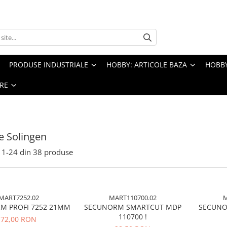
PRODUSE INDUSTRIALE
HOBBY: ARTICOLE BAZA
HOBBY
RE
e Solingen
1-
24
din
38
produse
MART7252.02
MART110700.02
M
M PROFI 7252 21MM
SECUNORM SMARTCUT MDP
SECUNO
110700 !
72,00 RON