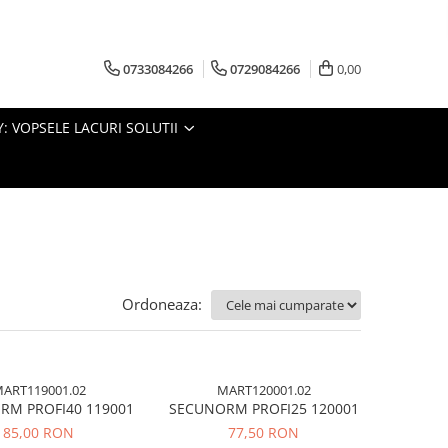
0733084266
0729084266
0,00
: VOPSELE LACURI SOLUTII
Ordoneaza:
ART119001.02
MART120001.02
RM PROFI40 119001
SECUNORM PROFI25 120001
85,00 RON
77,50 RON