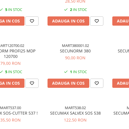
28,50 RON
5
IN STOC
2
IN STOC
A IN COS
ADAUGA IN COS
ADAU
ART120700.02
MART380001.02
ORM PROFI25 MDP
SECUNORM 380
SECU
120700
90,00 RON
79,00 RON
5
IN STOC
1
IN STOC
A IN COS
ADAUGA IN COS
ADAU
MART537.00
MART538.02
M
 SOS-CUTTER 537 !
SECUMAX SALVEX SOS 538
SECUMA
35,50 RON
122,50 RON