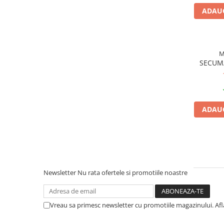
Cuttere, Foarfeci
ADAUG
Ambalare
Stampile
M
SECUMA
ADAUG
Newsletter
Nu rata ofertele si promotiile noastre
Vreau sa primesc newsletter cu promotiile magazinului. Af