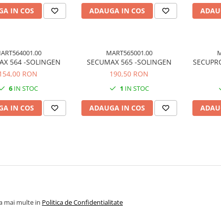
A IN COS
ADAUGA IN COS
ADAU
ART564001.00
MART565001.00
M
X 564 -SOLINGEN
SECUMAX 565 -SOLINGEN
SECUPR
154,00 RON
190,50 RON
6
IN STOC
1
IN STOC
A IN COS
ADAUGA IN COS
ADAU
la mai multe in
Politica de Confidentialitate