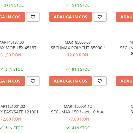
37
IN STOC
5
IN STOC
A IN COS
ADAUGA IN COS
ADAU
MART45137.00
MART85000.08
M
X MOBILEX 45137
SECUMAX POLYCUT 85000 !
SECUM
8
61,50 RON
12,00 RON
5
IN STOC
9
IN STOC
A IN COS
ADAUGA IN COS
ADAU
ART121001.02
MART150001.12
M
X EASYSAFE 121001
SECUMAX 150 ! -set 10 buc
72,00 RON
177,00 RON
5
IN STOC
4
IN STOC