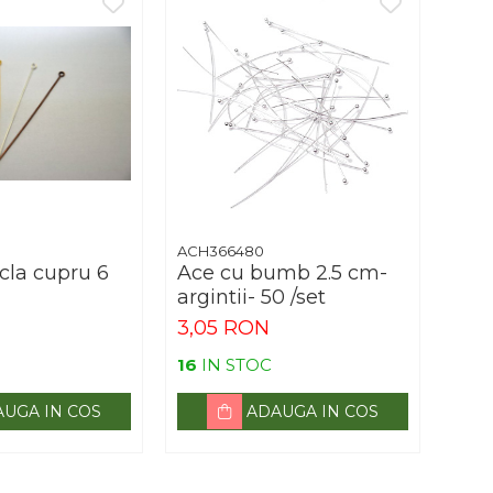
ACH366480
cla cupru 6
Ace cu bumb 2.5 cm-
argintii- 50 /set
3,05 RON
16
IN STOC
UGA IN COS
ADAUGA IN COS