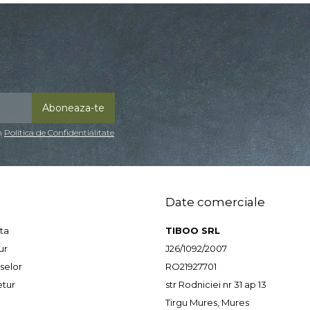
in
Politica de Confidentialitate
Date comerciale
ta
TIBOO SRL
ur
J26/1092/2007
selor
RO21927701
etur
str Rodniciei nr 31 ap 13
Tirgu Mures, Mures