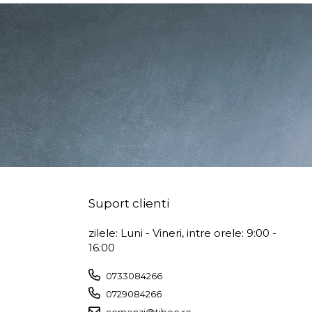
Suport clienti
zilele: Luni - Vineri, intre orele: 9:00 -
16:00
0733084266
0729084266
comenzi@tiboo.ro