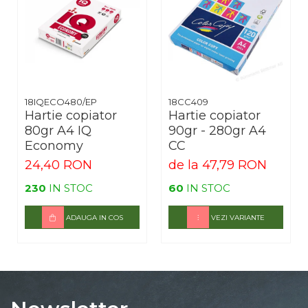
18IQECO480/EP
18CC409
Hartie copiator
Hartie copiator
80gr A4 IQ
90gr - 280gr A4
Economy
CC
24,40 RON
de la 47,79 RON
230
IN STOC
60
IN STOC
ADAUGA IN COS
VEZI VARIANTE