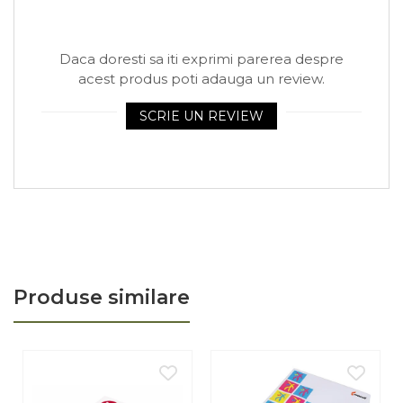
Arhivare
Bibliorafturi, Alonje
Daca doresti sa iti exprimi parerea despre
Ace, Agrafe, Pioneze
acest produs poti adauga un review.
Capsatoare, Decapsatoare
SCRIE UN REVIEW
Capse pt capsatoare
Perforatoare
Adezivi, Benzi adezive
Cuttere, Foarfeci
Ambalare
Stampile
Produse similare