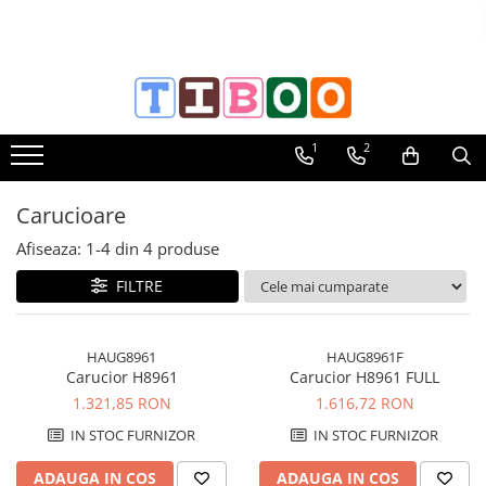
Papetarie & Birotica
Curatenie & Igiena
Produse Industriale
HOBBY: Articole baza
HOBBY: Vopsele Lacuri Solutii
HOBBY: Unelte & Accesorii
HOBBY: Sezoniere
Hartie, carton
Consumabile
Cuttere Solingen
Lemn
Vopsele Acrilice
Accesorii bijuterii
Craciun
1
2
Hartie si Carton
Saci menajeri
SecuNorm
Accesorii lemn
Cremoase Metalice
Ace
Figurine
Plicuri
Cosuri gunoi
SecuMax
Cutii lemn
Cremoase
Baza pentru brosa
Hartie de orez
Dosare carton
Odorizante
SecuPro
Diverse lemn
Cremoase mate
Capace
Servetele
Carucioare
Caiete, Coperti
Consumabile diverse
Trimmex
Placi lemn
Decorative
Capete snur
Matrite 3D
Afiseaza:
1-
4
din
4
produse
Notesuri Neadezive
Hartie igienica
Argentax
Hartie, carton
Lucioase
Charmuri
Benzi decorative, panglici
FILTRE
Notesuri Adezive Post-It
Lavete, bureti
Grafix
Mate
Inchizatoare
Lumanari
Plasa din carton
Indexuri
Manusi, Masti
Scrapex
Metalizata Delicate
Tortite
Globuri
Cutii
Set Notes, Index
Mopuri, Raclete
Detectabile (MDP)
Metalizata Glamour
Zale
Accesorii
Hartii speciale
HAUG8961
HAUG8961F
Suporturi din carton
Prosop pliat V,Z
Lame, Accesorii
Metalizate
Accesorii hobby
Autocolante
Carucior H8961
Carucior H8961 FULL
Origami
1.321,85 RON
1.616,72 RON
Etichetare
Role hartie
Tabla si magnetice
Autocolante pt. fereastra
Lame, rezerve
Quilling
Diverse
Tipizate si formulare
Protocol
Vopsele specifice
Figurine din fetru
IN STOC FURNIZOR
IN STOC FURNIZOR
Accesorii
Servetele
Feronerie mini
Instrumente
Figurine din lemn
Ceaiuri Vrac
Lame Cutter-Plottere
Servetele hartie de orez
Acuarela lichida
Benzi decorative
ADAUGA IN COS
ADAUGA IN COS