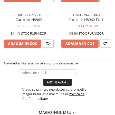
Figurine din spuma
Pixuri simple
Ceaiuri Pliculete
Fetru si Lana
Decor email
Dantela
Plante artificiale
Pixuri gel, Rollere
Ceaiuri Premium
Grunduri
Figurine din fetru
Fetru A4 60%-40%
Primavara
HAUG8962-5530
HAUG8962F-3060
Pixuri metalice
Cafele, Dulciuri
Lazura, bait
Figurine din lemn
Fetru Metraj 60%-40%
Carucior H8962
Carucior H8962 FULL
Linere, Stilouri
Unelte
Media Ink
Margele
Alte accesorii
Fetru 100%
1.576,05 RON
1.830,25 RON
Mine, Rezerve
Sticla si portelan
Modelare, turnare
Articole creative
Manere, cozi
Fetru THERMO 90%-10%
IN STOC FURNIZOR
IN STOC FURNIZOR
Creioane, Ascutitoare
Textile
Ochisori mobili
Figurine
Maturi, Farase
Lana pieptanata
Creioane mecanice
Textile si piele
Pom-pom
Figurine din fetru
Perii, pamatufuri
Diverse Lana
ADAUGA IN COS
ADAUGA IN COS
Creioane color, Carioci
Lacuri si solutii
Sabloane
Figurine din lemn
Spalare geamuri
Accesorii pt lana
Lineare, Compasuri
Sarma plusata
Oua din polistiren
Suport mop
Fetru sintetic
Pasta ceara
Radiere, Corectura
Scoici
Newsletter
Nu rata ofertele si promotiile noastre
Solutii
Confectionare ceasuri
3D
Markere Permanente, CD
Alte accesorii
Adezivi
Geamuri, Mobilier
Accesorii ceasuri
Markere Tabla, Flipchart
Aurire, antichizare
Plante uscate
Bucatarii
Mecanisme
Markere Speciale
Diverse
Magneti
Dezinfectanti
Textil
Markere Evidentiatoare
Vreau sa primesc newsletter cu promotiile
Dizolvanti
Sfoara, Panza
Lavoare
Ata si Fire
magazinului. Afla mai multe in
Politica de
Organizare
Gel lucios
Adezivi
Maini
Confidentialitate
Sfoara, Franghie
Aparate de birou
Lacuri finisaj
Ambalare
Pardoseli
Sacose
Accesorii de birou
Lacuri speciale
Globuri din plastic
Echipamente
MAGAZINUL MEU
Diverse