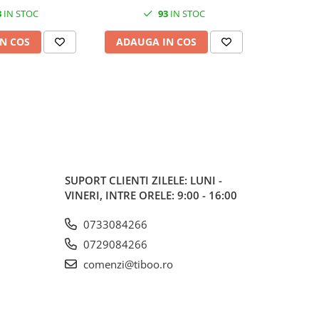
3
IN STOC
93
IN STOC
N COS
ADAUGA IN COS
ADAUG
SUPORT CLIENTI
ZILELE: LUNI -
VINERI, INTRE ORELE: 9:00 - 16:00
0733084266
0729084266
comenzi@tiboo.ro