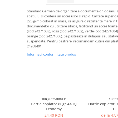
Accesorii indosariat
Pasta de crapare
Aparate, unelte
Uscatoare
Sticla
Accesorii panouri, table
Pudra cu efect de catifea
Cuttere, foarfeci
Standard German de organizare a documentelor, dosarul s
Carucioare
Ceramica
Baterii, Acumlatori
Pudra minerala
spațiului și conferã un acces ușor și rapid. Calitate superioa
Lipit
Dozatoare
Modelaj
225 g/mp colorat în masã, ce asigurã o rezistențã mare în 
Buretiere
Transfer
Modelaj, pictat
documentelor cu utilizare zilnicã, facilitând un acces foarte
Polistiren
Caiet mecanic, Clipboard
Scoala & Arta
Perforatoare
(cod 24271003), roșu (cod 24271002), verde (cod 24271004)
Ecusoane
orange (cod 24271006). Se pãstreazã în dulapuri sau stativ
Coronite
Acuarele
Quilling
suspendate. Pentru pãstrare, recomandãm cutiile din plast
Mape, Folii plastice
Speciale
Stampile
24268401.
Panouri, Table
Informatii conformitate produs
Prezentare
Suporturi birou
Arhivare
Bibliorafturi, Alonje
Ace, Agrafe, Pioneze
Capsatoare, Decapsatoare
Capse pt capsatoare
18IQECO480/EP
18CC
Hartie copiator 80gr A4 IQ
Hartie copiator 9
Perforatoare
Economy
CC
Adezivi, Benzi adezive
24,40 RON
de la 47