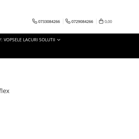
0733084266
0729084266
0,00
: VOPSELE LACURI SOLUTII
flex