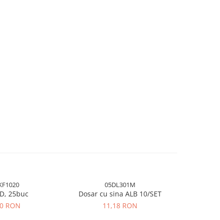
KF1020
05DL301M
CD, 25buc
Dosar cu sina ALB 10/SET
Dosar de
50 RON
11,18 RON