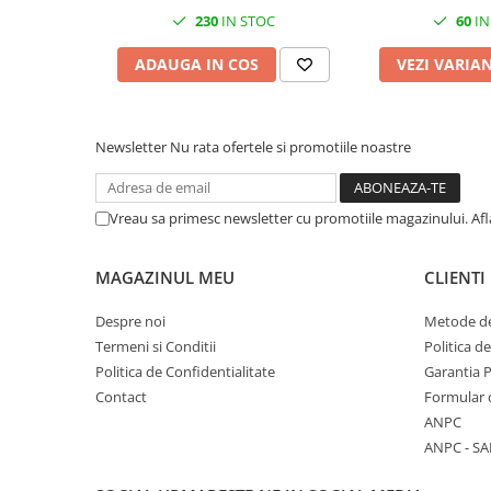
Cuttere, Foarfeci
230
IN STOC
60
IN
Ambalare
Stampile
ADAUGA IN COS
VEZI VARIA
Newsletter
Nu rata ofertele si promotiile noastre
Vreau sa primesc newsletter cu promotiile magazinului. Af
MAGAZINUL MEU
CLIENTI
Despre noi
Metode de
Termeni si Conditii
Politica d
Politica de Confidentialitate
Garantia 
Contact
Formular 
ANPC
ANPC - SA