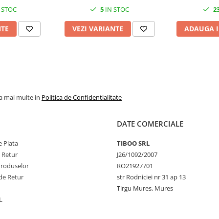
 STOC
5
IN STOC
2
NTE
VEZI VARIANTE
ADAUGA I
la mai multe in
Politica de Confidentialitate
DATE COMERCIALE
 Plata
TIBOO SRL
e Retur
J26/1092/2007
Produselor
RO21927701
de Retur
str Rodniciei nr 31 ap 13
Tirgu Mures, Mures
L