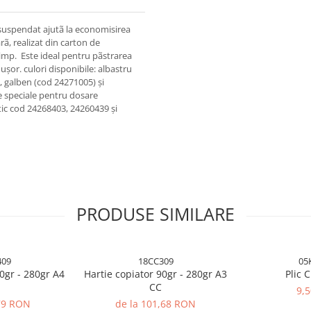
uspendat ajutã la economisirea
rã, realizat din carton de
timp. Este ideal pentru pãstrarea
 ușor. culori disponibile: albastru
, galben (cod 24271005) și
e speciale pentru dosare
ic cod 24268403, 24260439 și
PRODUSE SIMILARE
409
18CC309
05
0gr - 280gr A4
Hartie copiator 90gr - 280gr A3
Plic 
CC
9,
,79 RON
de la 101,68 RON