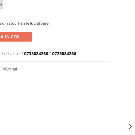
din stoc 1-3 zile lucratoare.
A IN COS
ie de ajutor?
0733084266
/
0729084266
informatii