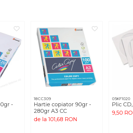
18CC309
05KF1020
90gr -
Hartie copiator 90gr -
Plic CD
280gr A3 CC
9,50 R
de la 101,68 RON