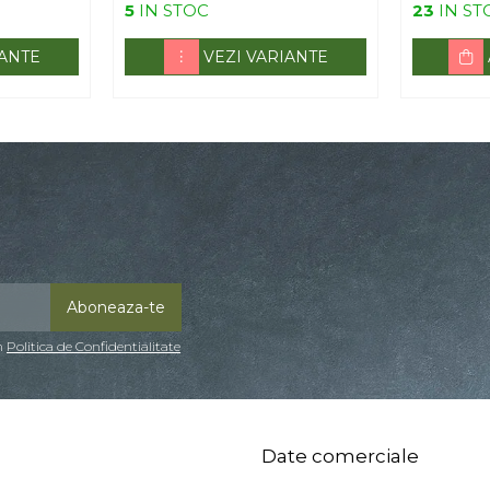
5
IN STOC
23
IN ST
IANTE
VEZI VARIANTE
in
Politica de Confidentialitate
Date comerciale