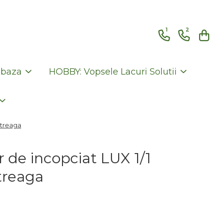
1
2
 baza
HOBBY: Vopsele Lacuri Solutii
ntreaga
r de incopciat LUX 1/1
treaga