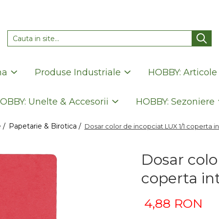
na
Produse Industriale
HOBBY: Articole
OBBY: Unelte & Accesorii
HOBBY: Sezoniere
 /
Papetarie & Birotica /
Dosar color de incopciat LUX 1/1 coperta i
Dosar colo
coperta in
4,88 RON