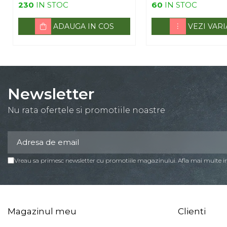
230
IN STOC
60
IN STOC
ADAUGA IN COS
VEZI VAR
Newsletter
Nu rata ofertele si promotiile noastre
Vreau sa primesc newsletter cu promotiile magazinului. Afla mai multe 
Magazinul meu
Clienti