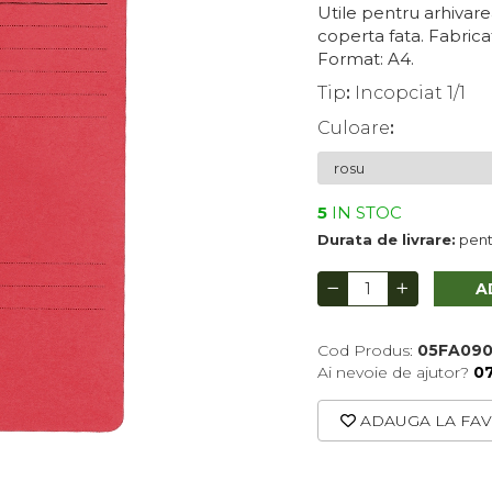
Utile pentru arhivarea
coperta fata. Fabrica
Format: A4.
Tip
:
Incopciat 1/1
Culoare
:
5
IN STOC
Durata de livrare:
pentr
A
Cod Produs:
05FA09
Ai nevoie de ajutor?
0
ADAUGA LA FAV