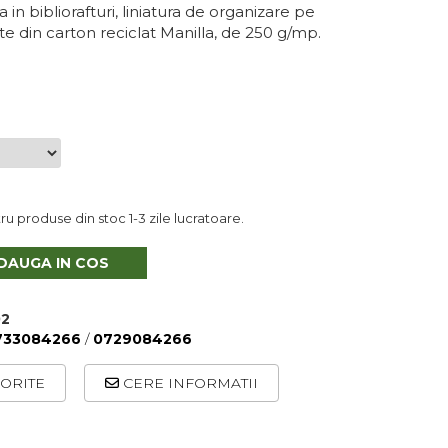
 in bibliorafturi, liniatura de organizare pe
te din carton reciclat Manilla, de 250 g/mp.
u produse din stoc 1-3 zile lucratoare.
DAUGA IN COS
02
733084266
/
0729084266
ORITE
CERE INFORMATII