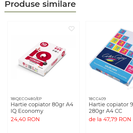
Arhivare
Produse similare
Bibliorafturi, Alonje
Ace, Agrafe, Pioneze
Capsatoare, Decapsatoare
Capse pt capsatoare
Perforatoare
Adezivi, Benzi adezive
Cuttere, Foarfeci
Ambalare
Stampile
18IQECO480/EP
18CC409
Hartie copiator 80gr A4
Hartie copiator 
IQ Economy
280gr A4 CC
24,40 RON
de la 47,79 RON