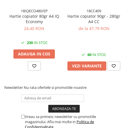
Cuttere, Foarfeci
Ambalare
18IQECO480/EP
18CC409
Hartie copiator 80gr A4 IQ
Hartie copiator 90gr - 280gr
Stampile
Economy
A4 CC
24,40 RON
de la 47,79 RON
230
IN STOC
ADAUGA IN COS
60
IN STOC
VEZI VARIANTE
Newsletter
Nu rata ofertele si promotiile noastre
Vreau sa primesc newsletter cu promotiile
magazinului. Afla mai multe in
Politica de
Confidentialitate