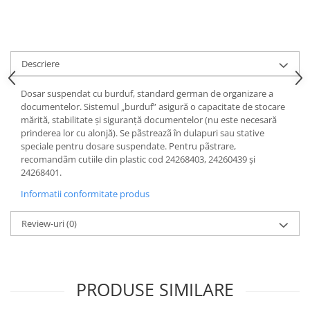
Accesorii indosariat
Pasta de crapare
Aparate, unelte
Uscatoare
Sticla
Accesorii panouri, table
Pudra cu efect de catifea
Cuttere, foarfeci
Carucioare
Ceramica
Baterii, Acumlatori
Pudra minerala
Lipit
Dozatoare
Modelaj
Buretiere
Transfer
Modelaj, pictat
Descriere
Polistiren
Caiet mecanic, Clipboard
Scoala & Arta
Perforatoare
Dosar suspendat cu burduf, standard german de organizare a
Ecusoane
Coronite
Acuarele
Quilling
documentelor. Sistemul „burduf” asigură o capacitate de stocare
Mape, Folii plastice
Speciale
Stampile
mărită, stabilitate și siguranță documentelor (nu este necesară
Panouri, Table
prinderea lor cu alonjă). Se pãstreazã în dulapuri sau stative
speciale pentru dosare suspendate. Pentru pãstrare,
Prezentare
recomandãm cutiile din plastic cod 24268403, 24260439 și
Suporturi birou
24268401.
Arhivare
Informatii conformitate produs
Bibliorafturi, Alonje
Review-uri
(0)
Ace, Agrafe, Pioneze
Capsatoare, Decapsatoare
Capse pt capsatoare
Perforatoare
PRODUSE SIMILARE
Adezivi, Benzi adezive