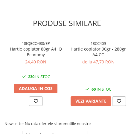
Cuttere, Foarfeci
Ambalare
Stampile
PRODUSE SIMILARE
18IQECO480/EP
18CC409
Hartie copiator 80gr A4 IQ
Hartie copiator 90gr - 280gr
Economy
A4 CC
24,40 RON
de la 47,79 RON
230
IN STOC
ADAUGA IN COS
60
IN STOC
VEZI VARIANTE
Newsletter
Nu rata ofertele si promotiile noastre