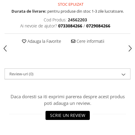
Accesorii indosariat
Pasta de crapare
Aparate, unelte
STOC EPUIZAT
Uscatoare
Sticla
Accesorii panouri, table
Pudra cu efect de catifea
Durata de livrare:
pentru produse din stoc 1-3 zile lucratoare.
Cuttere, foarfeci
Carucioare
Ceramica
Baterii, Acumlatori
Pudra minerala
Lipit
Cod Produs:
24562203
Dozatoare
Modelaj
Buretiere
Transfer
Ai nevoie de ajutor?
0733084266
/
0729084266
Modelaj, pictat
Polistiren
Caiet mecanic, Clipboard
Scoala & Arta
Perforatoare
Adauga la Favorite
Cere informatii
Ecusoane
Coronite
Acuarele
Quilling
Mape, Folii plastice
Speciale
Stampile
Panouri, Table
Prezentare
Suporturi birou
Review-uri
(0)
Arhivare
Bibliorafturi, Alonje
Daca doresti sa iti exprimi parerea despre acest produs
Ace, Agrafe, Pioneze
poti adauga un review.
Capsatoare, Decapsatoare
Capse pt capsatoare
SCRIE UN REVIEW
Perforatoare
Adezivi, Benzi adezive