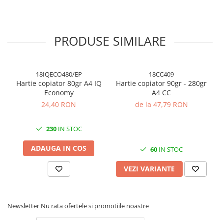
Cuttere, Foarfeci
Ambalare
Stampile
PRODUSE SIMILARE
18IQECO480/EP
18CC409
Hartie copiator 80gr A4 IQ
Hartie copiator 90gr - 280gr
Economy
A4 CC
24,40 RON
de la 47,79 RON
230
IN STOC
ADAUGA IN COS
60
IN STOC
VEZI VARIANTE
Newsletter
Nu rata ofertele si promotiile noastre