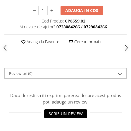
Accesorii indosariat
Pasta de crapare
Aparate, unelte
Uscatoare
Sticla
Accesorii panouri, table
Pudra cu efect de catifea
ADAUGA IN COS
Cuttere, foarfeci
Carucioare
Ceramica
Baterii, Acumlatori
Pudra minerala
Lipit
Dozatoare
Cod Produs:
CP8559.02
Modelaj
Buretiere
Transfer
Modelaj, pictat
Ai nevoie de ajutor?
0733084266
/
0729084266
Polistiren
Caiet mecanic, Clipboard
Scoala & Arta
Perforatoare
Ecusoane
Coronite
Acuarele
Quilling
Adauga la Favorite
Cere informatii
Mape, Folii plastice
Speciale
Stampile
Panouri, Table
Prezentare
Suporturi birou
Review-uri
(0)
Arhivare
Bibliorafturi, Alonje
Ace, Agrafe, Pioneze
Daca doresti sa iti exprimi parerea despre acest produs
poti adauga un review.
Capsatoare, Decapsatoare
Capse pt capsatoare
SCRIE UN REVIEW
Perforatoare
Adezivi, Benzi adezive