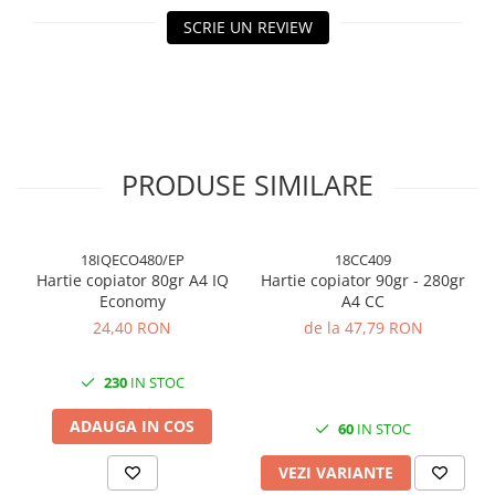
Cuttere, Foarfeci
SCRIE UN REVIEW
Ambalare
Stampile
PRODUSE SIMILARE
18IQECO480/EP
18CC409
Hartie copiator 80gr A4 IQ
Hartie copiator 90gr - 280gr
Economy
A4 CC
24,40 RON
de la 47,79 RON
230
IN STOC
ADAUGA IN COS
60
IN STOC
VEZI VARIANTE