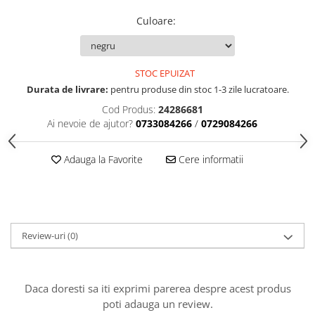
Accesorii indosariat
Pasta de crapare
Aparate, unelte
Uscatoare
Sticla
Culoare
:
Accesorii panouri, table
Pudra cu efect de catifea
Cuttere, foarfeci
Carucioare
Ceramica
Baterii, Acumlatori
Pudra minerala
Lipit
Dozatoare
Modelaj
Buretiere
Transfer
Modelaj, pictat
STOC EPUIZAT
Polistiren
Caiet mecanic, Clipboard
Scoala & Arta
Perforatoare
Durata de livrare:
pentru produse din stoc 1-3 zile lucratoare.
Ecusoane
Coronite
Acuarele
Quilling
Cod Produs:
24286681
Mape, Folii plastice
Speciale
Stampile
Ai nevoie de ajutor?
0733084266
/
0729084266
Panouri, Table
Prezentare
Adauga la Favorite
Cere informatii
Suporturi birou
Arhivare
Bibliorafturi, Alonje
Ace, Agrafe, Pioneze
Review-uri
(0)
Capsatoare, Decapsatoare
Capse pt capsatoare
Perforatoare
Daca doresti sa iti exprimi parerea despre acest produs
Adezivi, Benzi adezive
poti adauga un review.