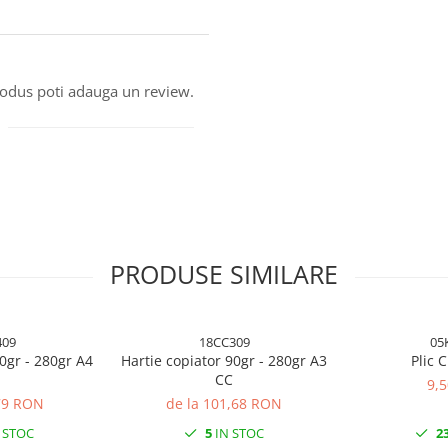
produs poti adauga un review.
PRODUSE SIMILARE
409
18CC309
05
0gr - 280gr A4
Hartie copiator 90gr - 280gr A3
Plic 
CC
9,
,79 RON
de la 101,68 RON
 STOC
5
IN STOC
2