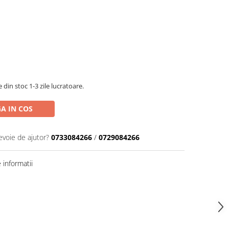
din stoc 1-3 zile lucratoare.
A IN COS
evoie de ajutor?
0733084266
/
0729084266
informatii