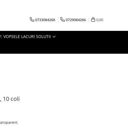
0733084266
0729084266
0,00
: VOPSELE LACURI SOLUTII
 10 coli
transparent.