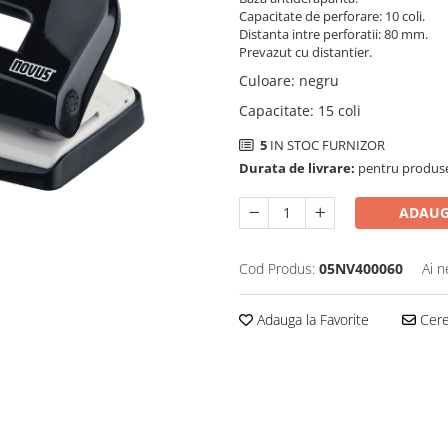
Capacitate de perforare: 10 coli.
Distanta intre perforatii: 80 mm.
Prevazut cu distantier.
Culoare
:
negru
Capacitate
:
15 coli
5
IN STOC FURNIZOR
Durata de livrare:
pentru produse 
ADAUG
Cod Produs:
05NV400060
Ai n
Adauga la Favorite
Cere 