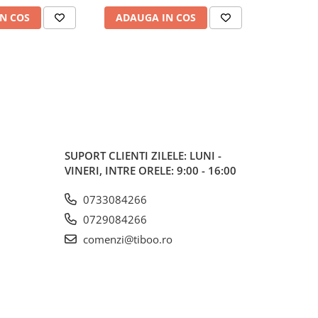
N COS
ADAUGA IN COS
ADAUG
SUPORT CLIENTI
ZILELE: LUNI -
VINERI, INTRE ORELE: 9:00 - 16:00
0733084266
0729084266
comenzi@tiboo.ro