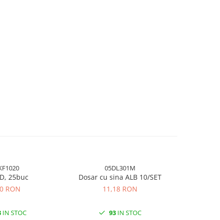
KF1020
05DL301M
CD, 25buc
Dosar cu sina ALB 10/SET
Dosar de
50 RON
11,18 RON
3
IN STOC
93
IN STOC