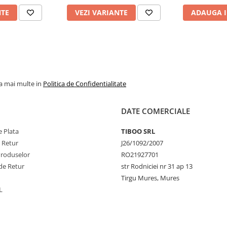
NTE
VEZI VARIANTE
ADAUGA I
la mai multe in
Politica de Confidentialitate
DATE COMERCIALE
 Plata
TIBOO SRL
e Retur
J26/1092/2007
Produselor
RO21927701
de Retur
str Rodniciei nr 31 ap 13
Tirgu Mures, Mures
L