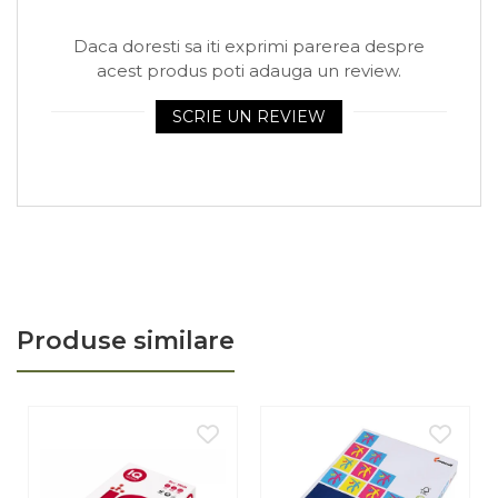
Arhivare
Bibliorafturi, Alonje
Daca doresti sa iti exprimi parerea despre
acest produs poti adauga un review.
Ace, Agrafe, Pioneze
Capsatoare, Decapsatoare
SCRIE UN REVIEW
Capse pt capsatoare
Perforatoare
Adezivi, Benzi adezive
Cuttere, Foarfeci
Ambalare
Stampile
Produse similare