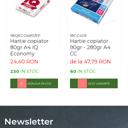
18IQECO480/EP
18CC409
Hartie copiator
Hartie copiator
80gr A4 IQ
90gr - 280gr A4
Economy
CC
24,40 RON
de la 47,79 RON
230
IN STOC
60
IN STOC
ADAUGA IN COS
VEZI VARIANTE
Newsletter