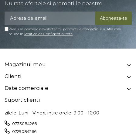
Nu rata ofertele si promotiile noastre
Vreau sa primesc newsletter cu promotiile magazinului. Afla mai
multe in
Politica de Confidentialitate
Magazinul meu
Clienti
Date comerciale
Suport clienti
zilele: Luni - Vineri, intre orele: 9:00 - 16:00
0733084266
0729084266