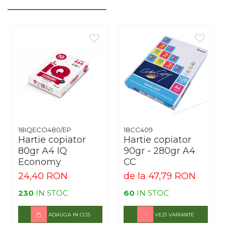
18IQECO480/EP
18CC409
Hartie copiator
Hartie copiator
80gr A4 IQ
90gr - 280gr A4
Economy
CC
24,40 RON
de la 47,79 RON
230
IN STOC
60
IN STOC
ADAUGA IN COS
VEZI VARIANTE