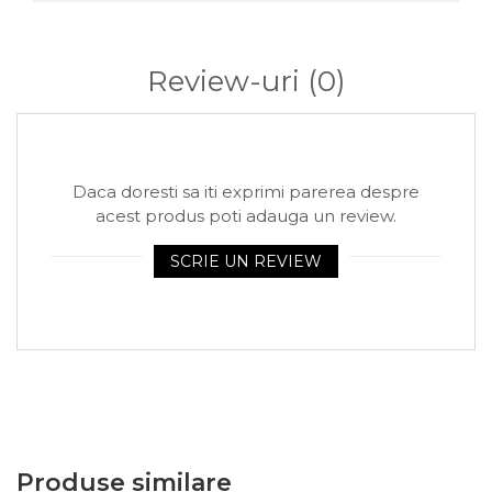
Arhivare
Bibliorafturi, Alonje
Ace, Agrafe, Pioneze
Review-uri
(0)
Capsatoare, Decapsatoare
Capse pt capsatoare
Perforatoare
Daca doresti sa iti exprimi parerea despre
Adezivi, Benzi adezive
acest produs poti adauga un review.
Cuttere, Foarfeci
SCRIE UN REVIEW
Ambalare
Stampile
Produse similare