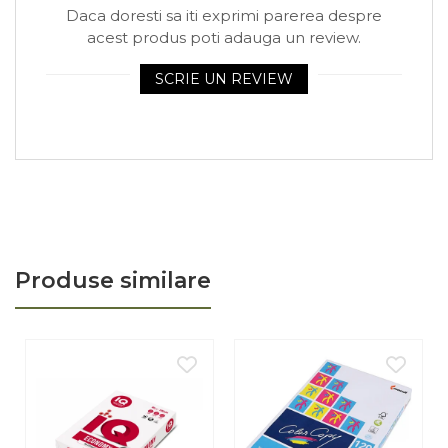
Arhivare
Daca doresti sa iti exprimi parerea despre
Bibliorafturi, Alonje
acest produs poti adauga un review.
Ace, Agrafe, Pioneze
SCRIE UN REVIEW
Capsatoare, Decapsatoare
Capse pt capsatoare
Perforatoare
Adezivi, Benzi adezive
Cuttere, Foarfeci
Ambalare
Produse similare
Stampile