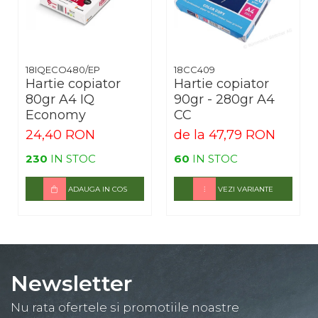
18IQECO480/EP
18CC409
Hartie copiator
Hartie copiator
80gr A4 IQ
90gr - 280gr A4
Economy
CC
24,40 RON
de la 47,79 RON
230
IN STOC
60
IN STOC
ADAUGA IN COS
VEZI VARIANTE
Newsletter
Nu rata ofertele si promotiile noastre