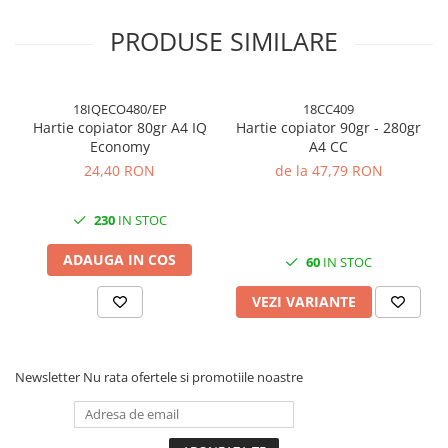
Cuttere, Foarfeci
Ambalare
PRODUSE SIMILARE
Stampile
18IQECO480/EP
18CC409
Hartie copiator 80gr A4 IQ
Hartie copiator 90gr - 280gr
Economy
A4 CC
24,40 RON
de la 47,79 RON
230
IN STOC
ADAUGA IN COS
60
IN STOC
VEZI VARIANTE
Newsletter
Nu rata ofertele si promotiile noastre