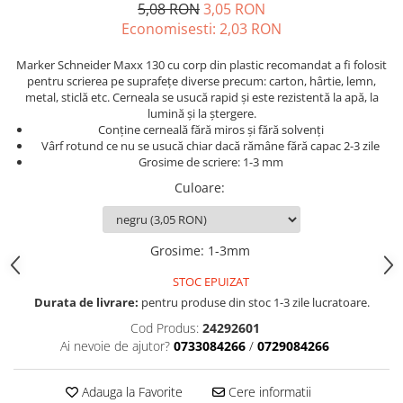
Accesorii indosariat
Pasta de crapare
Aparate, unelte
5,08 RON
3,05 RON
Uscatoare
Sticla
Economisesti:
2,03
RON
Accesorii panouri, table
Pudra cu efect de catifea
Cuttere, foarfeci
Carucioare
Ceramica
Baterii, Acumlatori
Pudra minerala
Lipit
Dozatoare
Marker Schneider Maxx 130 cu corp din plastic recomandat a fi folosit
Modelaj
Buretiere
Transfer
Modelaj, pictat
pentru scrierea pe suprafețe diverse precum: carton, hârtie, lemn,
metal, sticlă etc. Cerneala se usucă rapid și este rezistentă la apă, la
Polistiren
Caiet mecanic, Clipboard
Scoala & Arta
Perforatoare
lumină și la ștergere.
Ecusoane
Coronite
Acuarele
Quilling
Conține cerneală fără miros și fără solvenți
Mape, Folii plastice
Vârf rotund ce nu se usucă chiar dacă rămâne fără capac 2-3 zile
Speciale
Stampile
Grosime de scriere: 1-3 mm
Panouri, Table
Culoare
:
Prezentare
Suporturi birou
Arhivare
Grosime
:
1-3mm
Bibliorafturi, Alonje
STOC EPUIZAT
Ace, Agrafe, Pioneze
Durata de livrare:
pentru produse din stoc 1-3 zile lucratoare.
Capsatoare, Decapsatoare
Cod Produs:
24292601
Capse pt capsatoare
Ai nevoie de ajutor?
0733084266
/
0729084266
Perforatoare
Adezivi, Benzi adezive
Adauga la Favorite
Cere informatii