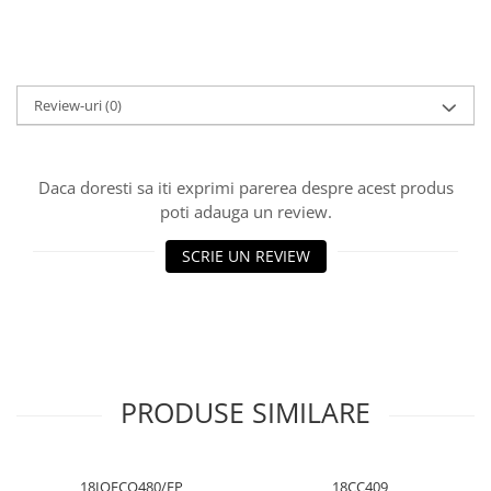
Cuttere, Foarfeci
Ambalare
Stampile
Review-uri
(0)
Daca doresti sa iti exprimi parerea despre acest produs
poti adauga un review.
SCRIE UN REVIEW
PRODUSE SIMILARE
18IQECO480/EP
18CC409