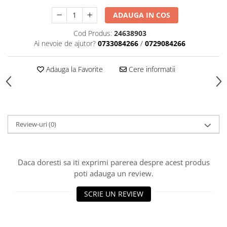
Accesorii indosariat
Pasta de crapare
Aparate, unelte
Uscatoare
Sticla
ADAUGA IN COS
Accesorii panouri, table
Pudra cu efect de catifea
Cuttere, foarfeci
Carucioare
Ceramica
Baterii, Acumlatori
Pudra minerala
Lipit
Cod Produs:
24638903
Dozatoare
Modelaj
Buretiere
Transfer
Ai nevoie de ajutor?
0733084266
/
0729084266
Modelaj, pictat
Polistiren
Caiet mecanic, Clipboard
Scoala & Arta
Perforatoare
Adauga la Favorite
Cere informatii
Ecusoane
Coronite
Acuarele
Quilling
Mape, Folii plastice
Speciale
Stampile
Panouri, Table
Prezentare
Suporturi birou
Review-uri
(0)
Arhivare
Bibliorafturi, Alonje
Daca doresti sa iti exprimi parerea despre acest produs
Ace, Agrafe, Pioneze
poti adauga un review.
Capsatoare, Decapsatoare
Capse pt capsatoare
SCRIE UN REVIEW
Perforatoare
Adezivi, Benzi adezive