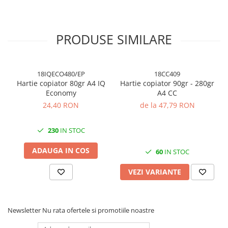
Cuttere, Foarfeci
Ambalare
Stampile
PRODUSE SIMILARE
18IQECO480/EP
18CC409
Hartie copiator 80gr A4 IQ
Hartie copiator 90gr - 280gr
Economy
A4 CC
24,40 RON
de la 47,79 RON
230
IN STOC
ADAUGA IN COS
60
IN STOC
VEZI VARIANTE
Newsletter
Nu rata ofertele si promotiile noastre