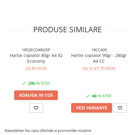
Cuttere, Foarfeci
Ambalare
Stampile
PRODUSE SIMILARE
18IQECO480/EP
18CC409
Hartie copiator 80gr A4 IQ
Hartie copiator 90gr - 280gr
Economy
A4 CC
24,40 RON
de la 47,79 RON
230
IN STOC
ADAUGA IN COS
60
IN STOC
VEZI VARIANTE
Newsletter
Nu rata ofertele si promotiile noastre