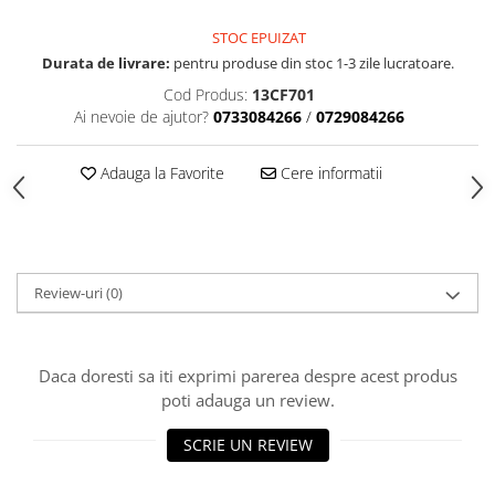
Accesorii indosariat
Pasta de crapare
Aparate, unelte
Uscatoare
Sticla
Accesorii panouri, table
Pudra cu efect de catifea
STOC EPUIZAT
Cuttere, foarfeci
Carucioare
Ceramica
Durata de livrare:
pentru produse din stoc 1-3 zile lucratoare.
Baterii, Acumlatori
Pudra minerala
Lipit
Dozatoare
Modelaj
Buretiere
Transfer
Cod Produs:
13CF701
Modelaj, pictat
Ai nevoie de ajutor?
0733084266
/
0729084266
Polistiren
Caiet mecanic, Clipboard
Scoala & Arta
Perforatoare
Ecusoane
Coronite
Acuarele
Quilling
Adauga la Favorite
Cere informatii
Mape, Folii plastice
Speciale
Stampile
Panouri, Table
Prezentare
Suporturi birou
Review-uri
(0)
Arhivare
Bibliorafturi, Alonje
Ace, Agrafe, Pioneze
Daca doresti sa iti exprimi parerea despre acest produs
Capsatoare, Decapsatoare
poti adauga un review.
Capse pt capsatoare
Perforatoare
SCRIE UN REVIEW
Adezivi, Benzi adezive