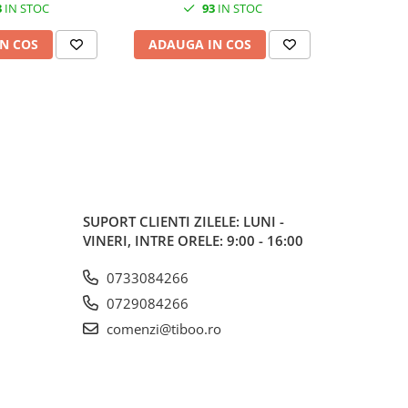
3
IN STOC
93
IN STOC
N COS
ADAUGA IN COS
ADAUG
SUPORT CLIENTI
ZILELE: LUNI -
VINERI, INTRE ORELE: 9:00 - 16:00
0733084266
0729084266
comenzi@tiboo.ro