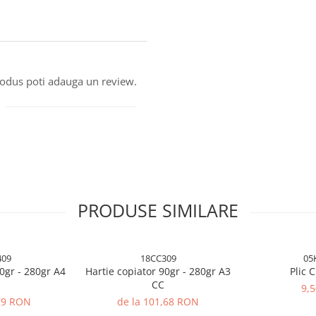
produs poti adauga un review.
PRODUSE SIMILARE
409
18CC309
05
0gr - 280gr A4
Hartie copiator 90gr - 280gr A3
Plic 
CC
9,
,79 RON
de la 101,68 RON