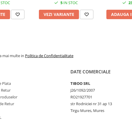
 STOC
5
IN STOC
2
NTE
VEZI VARIANTE
ADAUGA I
la mai multe in
Politica de Confidentialitate
DATE COMERCIALE
 Plata
TIBOO SRL
e Retur
J26/1092/2007
Produselor
RO21927701
de Retur
str Rodniciei nr 31 ap 13
Tirgu Mures, Mures
L