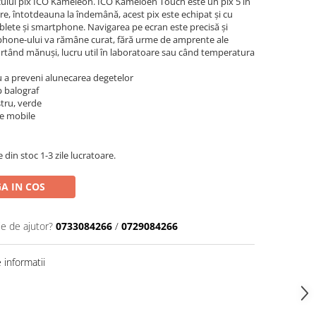
cului pix ICO Kameleon. ICO Kameloen Touch este un pix 5 în
iere, întotdeauna la îndemână, acest pix este echipat și cu
blete și smartphone. Navigarea pe ecran este precisă și
rtphone-ului va rămâne curat, fără urme de amprente ale
purtând mănuși, lucru util în laboratoare sau când temperatura
ru a preveni alunecarea degetelor
p balograf
stru, verde
e mobile
din stoc 1-3 zile lucratoare.
A IN COS
ie de ajutor?
0733084266
/
0729084266
informatii