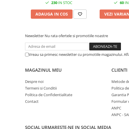
Cuttere, Foarfeci
230
IN STOC
60
IN
Ambalare
ADAUGA IN COS
VEZI VARIA
Stampile
Newsletter
Nu rata ofertele si promotiile noastre
Vreau sa primesc newsletter cu promotiile magazinului. Af
MAGAZINUL MEU
CLIENTI
Despre noi
Metode de
Termeni si Conditii
Politica d
Politica de Confidentialitate
Garantia 
Contact
Formular 
ANPC
ANPC - SA
SOCIAL
URMARESTE-NE IN SOCIAL MEDIA