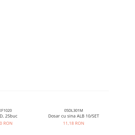
KF1020
05DL301M
CD, 25buc
Dosar cu sina ALB 10/SET
Dosar de
50 RON
11,18 RON