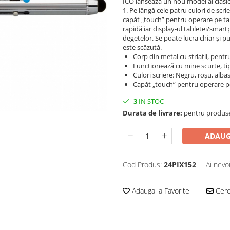
ICO lansează un nou model al clasi
1. Pe lângă cele patru culori de scr
capăt „touch” pentru operare pe ta
rapidă iar display-ul tabletei/sma
degetelor. Se poate lucra chiar și 
este scăzută.
Corp din metal cu striații, pent
Funcționează cu mine scurte, ti
Culori scriere: Negru, roșu, alba
Capăt „touch” pentru operare p
3
IN STOC
Durata de livrare:
pentru produse 
ADAUG
Cod Produs:
24PIX152
Ai nevo
Adauga la Favorite
Cere 