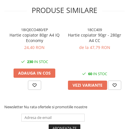
Cuttere, Foarfeci
PRODUSE SIMILARE
Ambalare
Stampile
18IQECO480/EP
18CC409
Hartie copiator 80gr A4 IQ
Hartie copiator 90gr - 280gr
Economy
A4 CC
24,40 RON
de la 47,79 RON
230
IN STOC
ADAUGA IN COS
60
IN STOC
VEZI VARIANTE
Newsletter
Nu rata ofertele si promotiile noastre