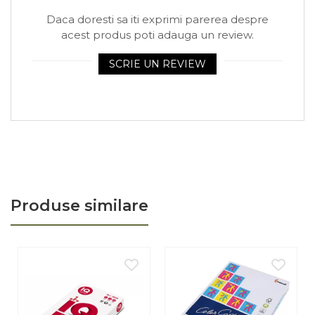
Arhivare
Daca doresti sa iti exprimi parerea despre
Bibliorafturi, Alonje
acest produs poti adauga un review.
Ace, Agrafe, Pioneze
SCRIE UN REVIEW
Capsatoare, Decapsatoare
Capse pt capsatoare
Perforatoare
Adezivi, Benzi adezive
Cuttere, Foarfeci
Ambalare
Stampile
Produse similare