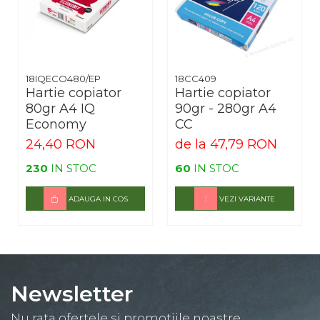
18IQECO480/EP
18CC409
Hartie copiator
Hartie copiator
80gr A4 IQ
90gr - 280gr A4
Economy
CC
24,40 RON
de la 47,79 RON
230
IN STOC
60
IN STOC
ADAUGA IN COS
VEZI VARIANTE
Newsletter
Nu rata ofertele si promotiile noastre