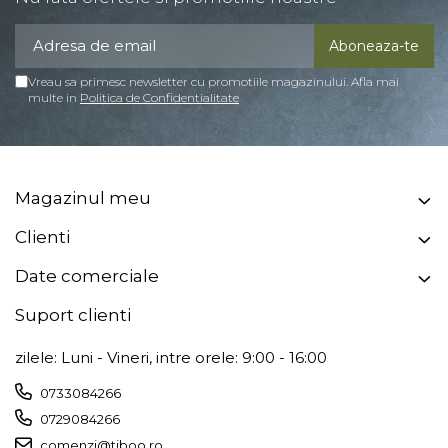
Vreau sa primesc newsletter cu promotiile magazinului. Afla mai
multe in
Politica de Confidentialitate
Magazinul meu
Clienti
Date comerciale
Suport clienti
zilele: Luni - Vineri, intre orele: 9:00 - 16:00
0733084266
0729084266
comenzi@tiboo.ro