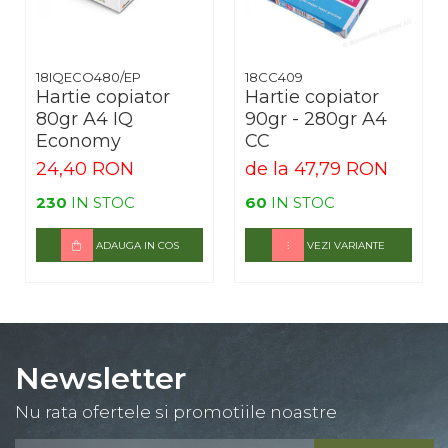
18IQECO480/EP
18CC409
Hartie copiator
Hartie copiator
80gr A4 IQ
90gr - 280gr A4
Economy
CC
24,40 RON
de la 47,79 RON
230
IN STOC
60
IN STOC
ADAUGA IN COS
VEZI VARIANTE
Newsletter
Nu rata ofertele si promotiile noastre