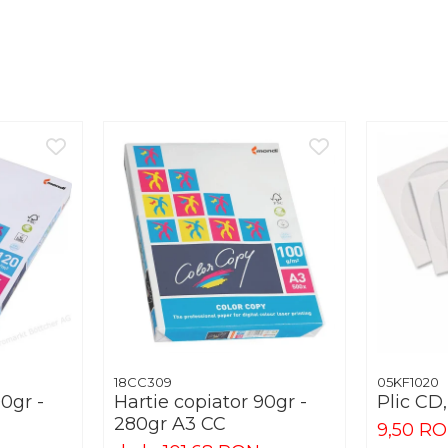
18CC309
05KF1020
90gr -
Hartie copiator 90gr -
Plic CD
280gr A3 CC
9,50 R