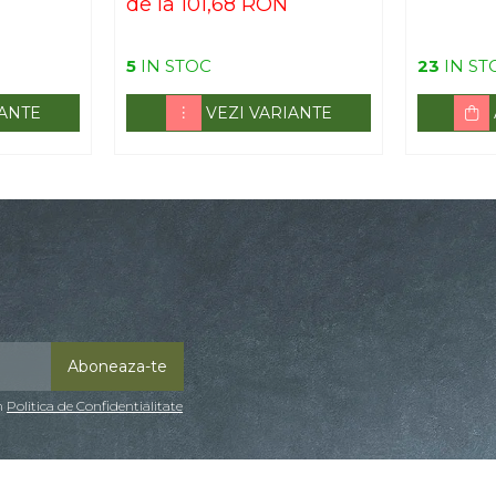
de la 101,68 RON
5
IN STOC
23
IN ST
IANTE
VEZI VARIANTE
in
Politica de Confidentialitate