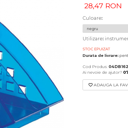
28,47 RON
Culoare
:
Utilizare
:
instrume
STOC EPUIZAT
Durata de livrare:
pentr
Cod Produs:
04DB16
Ai nevoie de ajutor?
0
ADAUGA LA FAV