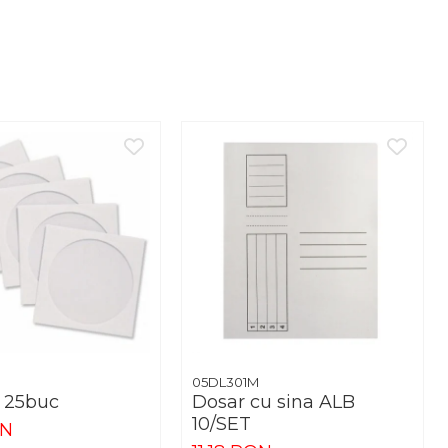
05DL301M
, 25buc
Dosar cu sina ALB
10/SET
ON