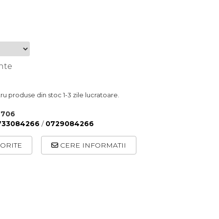
nte
u produse din stoc 1-3 zile lucratoare.
2706
733084266
/
0729084266
ORITE
CERE INFORMATII