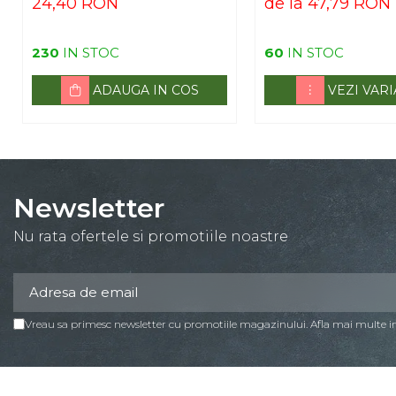
24,40 RON
de la 47,79 RON
230
IN STOC
60
IN STOC
ADAUGA IN COS
VEZI VAR
Newsletter
Nu rata ofertele si promotiile noastre
Vreau sa primesc newsletter cu promotiile magazinului. Afla mai multe 