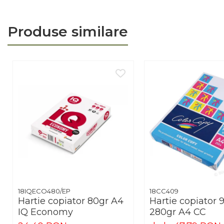
Arhivare
Bibliorafturi, Alonje
Produse similare
Ace, Agrafe, Pioneze
Capsatoare, Decapsatoare
Capse pt capsatoare
Perforatoare
Adezivi, Benzi adezive
Cuttere, Foarfeci
Ambalare
Stampile
18IQECO480/EP
18CC409
Hartie copiator 80gr A4
Hartie copiator 
IQ Economy
280gr A4 CC