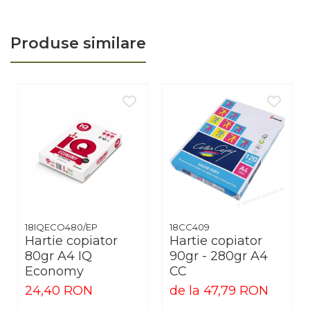
Produse similare
18IQECO480/EP
18CC409
Hartie copiator
Hartie copiator
80gr A4 IQ
90gr - 280gr A4
Economy
CC
24,40 RON
de la 47,79 RON