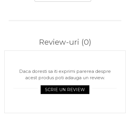
Arhivare
Bibliorafturi, Alonje
Ace, Agrafe, Pioneze
Capsatoare, Decapsatoare
Capse pt capsatoare
Review-uri
(0)
Perforatoare
Adezivi, Benzi adezive
Cuttere, Foarfeci
Daca doresti sa iti exprimi parerea despre
Ambalare
acest produs poti adauga un review.
Stampile
SCRIE UN REVIEW