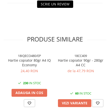
Cuttere, Foarfeci
SCRIE UN REVIEW
Ambalare
Stampile
PRODUSE SIMILARE
18IQECO480/EP
18CC409
Hartie copiator 80gr A4 IQ
Hartie copiator 90gr - 280gr
Economy
A4 CC
24,40 RON
de la 47,79 RON
230
IN STOC
ADAUGA IN COS
60
IN STOC
VEZI VARIANTE