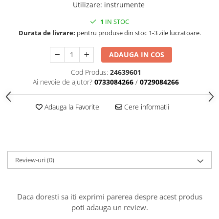
Accesorii indosariat
Pasta de crapare
Aparate, unelte
Utilizare
:
instrumente
Uscatoare
Sticla
Accesorii panouri, table
Pudra cu efect de catifea
Cuttere, foarfeci
Carucioare
1
IN STOC
Ceramica
Baterii, Acumlatori
Pudra minerala
Lipit
Durata de livrare:
pentru produse din stoc 1-3 zile lucratoare.
Dozatoare
Modelaj
Buretiere
Transfer
Modelaj, pictat
Polistiren
Caiet mecanic, Clipboard
Scoala & Arta
ADAUGA IN COS
Perforatoare
Ecusoane
Coronite
Acuarele
Quilling
Cod Produs:
24639601
Mape, Folii plastice
Ai nevoie de ajutor?
0733084266
/
0729084266
Speciale
Stampile
Panouri, Table
Prezentare
Adauga la Favorite
Cere informatii
Suporturi birou
Arhivare
Bibliorafturi, Alonje
Ace, Agrafe, Pioneze
Review-uri
(0)
Capsatoare, Decapsatoare
Capse pt capsatoare
Daca doresti sa iti exprimi parerea despre acest produs
Perforatoare
poti adauga un review.
Adezivi, Benzi adezive