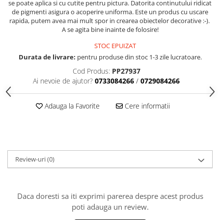
se poate aplica si cu cutite pentru pictura. Datorita continutului ridicat
Accesorii indosariat
Pasta de crapare
Aparate, unelte
Uscatoare
Sticla
de pigmenti asigura o acoperire uniforma. Este un produs cu uscare
Accesorii panouri, table
Pudra cu efect de catifea
Cuttere, foarfeci
rapida, putem avea mai mult spor in crearea obiectelor decorative :-).
Carucioare
Ceramica
Baterii, Acumlatori
Pudra minerala
A se agita bine inainte de folosire!
Lipit
Dozatoare
Modelaj
Buretiere
Transfer
Modelaj, pictat
STOC EPUIZAT
Polistiren
Caiet mecanic, Clipboard
Scoala & Arta
Perforatoare
Durata de livrare:
pentru produse din stoc 1-3 zile lucratoare.
Ecusoane
Coronite
Acuarele
Quilling
Cod Produs:
PP27937
Mape, Folii plastice
Ai nevoie de ajutor?
0733084266
/
0729084266
Speciale
Stampile
Panouri, Table
Prezentare
Adauga la Favorite
Cere informatii
Suporturi birou
Arhivare
Bibliorafturi, Alonje
Ace, Agrafe, Pioneze
Review-uri
(0)
Capsatoare, Decapsatoare
Capse pt capsatoare
Daca doresti sa iti exprimi parerea despre acest produs
Perforatoare
poti adauga un review.
Adezivi, Benzi adezive