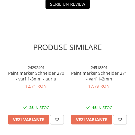
Cuttere, Foarfeci
SCRIE UN REVIEW
Ambalare
Stampile
PRODUSE SIMILARE
24292401
24518801
Paint marker Schneider 270
Paint marker Schneider 271
- varf 1-3mm - auriu
- varf 1-2mm
argintiu si diverse culori
12,71 RON
17,79 RON
25
IN STOC
15
IN STOC
VEZI VARIANTE
VEZI VARIANTE