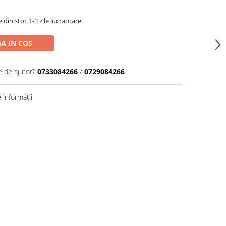
din stoc 1-3 zile lucratoare.
A IN COS
e de ajutor?
0733084266
/
0729084266
informatii