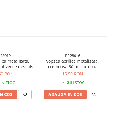
28019
PP28016
lica metalizata,
Vopsea acrilica metalizata,
Vopsea a
ml-verde deschis
cremoasa 60 ml- turcoaz
crem
50 RON
15,50 RON
IN STOC
2
IN STOC
N COS
ADAUGA IN COS
ADAUG