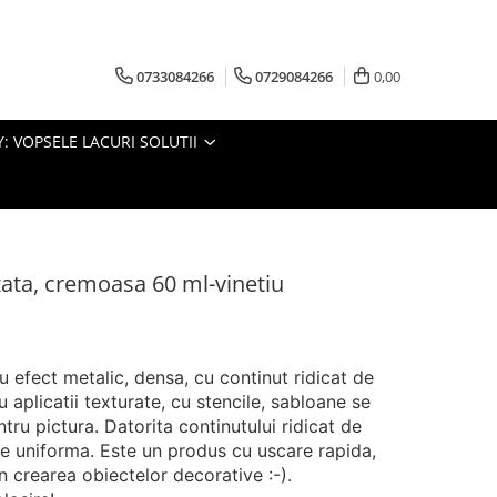
0733084266
0729084266
0,00
: VOPSELE LACURI SOLUTII
zata, cremoasa 60 ml-vinetiu
 efect metalic, densa, cu continut ridicat de
aplicatii texturate, cu stencile, sabloane se
ntru pictura. Datorita continutului ridicat de
e uniforma. Este un produs cu uscare rapida,
 crearea obiectelor decorative :-).