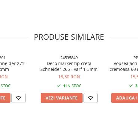
PRODUSE SIMILARE
801
24535849
PP
hneider 271 -
Deco marker tip creta
Vopsea acri
-2mm
Schneider 265 - varf 1-3mm
cremoasa 60 
 RON
18,30 RON
15,
 STOC
1
IN STOC
3
NTE
VEZI VARIANTE
ADAUGA I