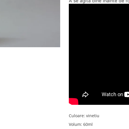
A se agita bine inainte de fo
Culoare
:
vinetiu
Volum
:
60ml