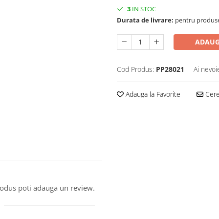
3
IN STOC
Durata de livrare:
pentru produse 
ADAUG
Cod Produs:
PP28021
Ai nevoi
Adauga la Favorite
Cere 
produs poti adauga un review.