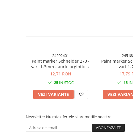
Cuttere, Foarfeci
Ambalare
Stampile
24292401
24518
Paint marker Schneider 270 -
Paint marker Sc
varf 1-3mm - auriu argintiu si
varf 1
diverse culori
12,71 RON
17,79
25
IN STOC
15
IN
VEZI VARIANTE
VEZI VARIA
Newsletter
Nu rata ofertele si promotiile noastre