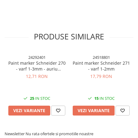
Cuttere, Foarfeci
Ambalare
Stampile
PRODUSE SIMILARE
24292401
24518801
Paint marker Schneider 270
Paint marker Schneider 271
- varf 1-3mm - auriu
- varf 1-2mm
argintiu si diverse culori
12,71 RON
17,79 RON
25
IN STOC
15
IN STOC
VEZI VARIANTE
VEZI VARIANTE
Newsletter
Nu rata ofertele si promotiile noastre