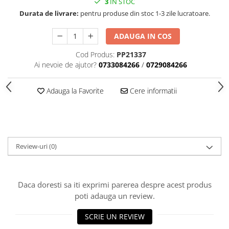
3
IN STOC
Accesorii indosariat
Pasta de crapare
Aparate, unelte
Uscatoare
Sticla
Durata de livrare:
pentru produse din stoc 1-3 zile lucratoare.
Accesorii panouri, table
Pudra cu efect de catifea
Cuttere, foarfeci
Carucioare
Ceramica
Baterii, Acumlatori
Pudra minerala
Lipit
Dozatoare
ADAUGA IN COS
Modelaj
Buretiere
Transfer
Modelaj, pictat
Cod Produs:
PP21337
Polistiren
Caiet mecanic, Clipboard
Scoala & Arta
Perforatoare
Ai nevoie de ajutor?
0733084266
/
0729084266
Ecusoane
Coronite
Acuarele
Quilling
Mape, Folii plastice
Speciale
Stampile
Adauga la Favorite
Cere informatii
Panouri, Table
Prezentare
Suporturi birou
Arhivare
Review-uri
(0)
Bibliorafturi, Alonje
Ace, Agrafe, Pioneze
Capsatoare, Decapsatoare
Daca doresti sa iti exprimi parerea despre acest produs
Capse pt capsatoare
poti adauga un review.
Perforatoare
SCRIE UN REVIEW
Adezivi, Benzi adezive