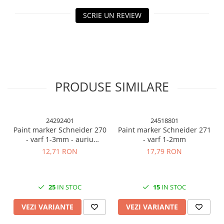
Cuttere, Foarfeci
SCRIE UN REVIEW
Ambalare
Stampile
PRODUSE SIMILARE
24292401
24518801
Paint marker Schneider 270
Paint marker Schneider 271
- varf 1-3mm - auriu
- varf 1-2mm
argintiu si diverse culori
12,71 RON
17,79 RON
25
IN STOC
15
IN STOC
VEZI VARIANTE
VEZI VARIANTE