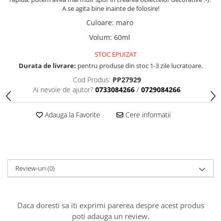
Accesorii indosariat
Pasta de crapare
Aparate, unelte
Uscatoare
Sticla
A se agita bine inainte de folosire!
Accesorii panouri, table
Pudra cu efect de catifea
Cuttere, foarfeci
Carucioare
Culoare
:
maro
Ceramica
Baterii, Acumlatori
Pudra minerala
Lipit
Dozatoare
Volum
:
60ml
Modelaj
Buretiere
Transfer
Modelaj, pictat
Polistiren
Caiet mecanic, Clipboard
Scoala & Arta
STOC EPUIZAT
Perforatoare
Durata de livrare:
pentru produse din stoc 1-3 zile lucratoare.
Ecusoane
Coronite
Acuarele
Quilling
Cod Produs:
PP27929
Mape, Folii plastice
Speciale
Stampile
Ai nevoie de ajutor?
0733084266
/
0729084266
Panouri, Table
Prezentare
Adauga la Favorite
Cere informatii
Suporturi birou
Arhivare
Bibliorafturi, Alonje
Ace, Agrafe, Pioneze
Review-uri
(0)
Capsatoare, Decapsatoare
Capse pt capsatoare
Perforatoare
Daca doresti sa iti exprimi parerea despre acest produs
Adezivi, Benzi adezive
poti adauga un review.