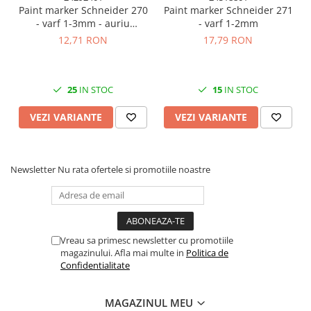
Paint marker Schneider 270
Paint marker Schneider 271
- varf 1-3mm - auriu
- varf 1-2mm
argintiu si diverse culori
12,71 RON
17,79 RON
25
IN STOC
15
IN STOC
VEZI VARIANTE
VEZI VARIANTE
Newsletter
Nu rata ofertele si promotiile noastre
Vreau sa primesc newsletter cu promotiile
magazinului. Afla mai multe in
Politica de
Confidentialitate
MAGAZINUL MEU