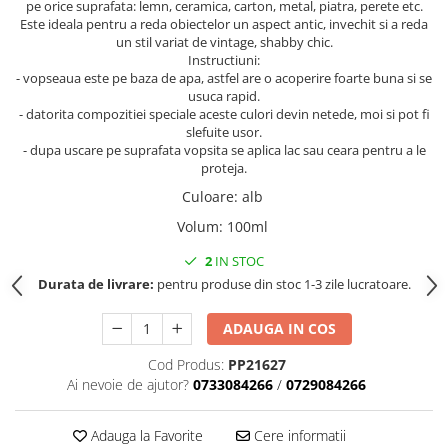
pe orice suprafata: lemn, ceramica, carton, metal, piatra, perete etc.
Accesorii indosariat
Pasta de crapare
Aparate, unelte
Uscatoare
Sticla
Este ideala pentru a reda obiectelor un aspect antic, invechit si a reda
Accesorii panouri, table
Pudra cu efect de catifea
Cuttere, foarfeci
un stil variat de vintage, shabby chic.
Carucioare
Ceramica
Baterii, Acumlatori
Pudra minerala
Instructiuni:
Lipit
Dozatoare
- vopseaua este pe baza de apa, astfel are o acoperire foarte buna si se
Modelaj
Buretiere
Transfer
Modelaj, pictat
usuca rapid.
Polistiren
Caiet mecanic, Clipboard
Scoala & Arta
- datorita compozitiei speciale aceste culori devin netede, moi si pot fi
Perforatoare
slefuite usor.
Ecusoane
Coronite
Acuarele
Quilling
- dupa uscare pe suprafata vopsita se aplica lac sau ceara pentru a le
Mape, Folii plastice
Speciale
Stampile
proteja.
Panouri, Table
Culoare
:
alb
Prezentare
Volum
:
100ml
Suporturi birou
2
IN STOC
Arhivare
Durata de livrare:
pentru produse din stoc 1-3 zile lucratoare.
Bibliorafturi, Alonje
Ace, Agrafe, Pioneze
ADAUGA IN COS
Capsatoare, Decapsatoare
Cod Produs:
PP21627
Capse pt capsatoare
Ai nevoie de ajutor?
0733084266
/
0729084266
Perforatoare
Adezivi, Benzi adezive
Adauga la Favorite
Cere informatii