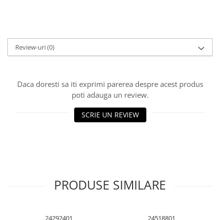
Cuttere, Foarfeci
Ambalare
Stampile
Review-uri
(0)
Daca doresti sa iti exprimi parerea despre acest produs
poti adauga un review.
SCRIE UN REVIEW
PRODUSE SIMILARE
24292401
24518801