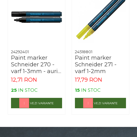
24292401
24518801
Paint marker
Paint marker
Schneider 270 -
Schneider 271 -
varf 1-3mm - auriu
varf 1-2mm
argintiu si diverse
12,71 RON
17,79 RON
culori
25
IN STOC
15
IN STOC
VEZI VARIANTE
VEZI VARIANTE