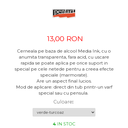
Markere Evidentiatoare
Lavoare
Ata si Fire
Dizolvanti
Sfoara, Panza
Organizare
Maini
Sfoara, Franghie
Gel lucios
Adezivi
Aparate de birou
Pardoseli
Sacose
Lacuri finisaj
Ambalare
Echipamente
Accesorii de birou
Diverse
Lacuri speciale
Globuri din plastic
13,00 RON
Sticla
Aparate, unelte
Accesorii indosariat
Uscatoare
Pasta de crapare
Ceramica
Accesorii panouri, table
Carucioare
Pudra cu efect de catifea
Cuttere, foarfeci
Cerneala pe baza de alcool Media Ink, cu o
anumita transparenta, fara acid, cu uscare
Modelaj
Baterii, Acumlatori
Dozatoare
Pudra minerala
Lipit
rapida se poate aplica pe orice suport in
Polistiren
Buretiere
Transfer
Modelaj, pictat
special pe cele netede pentru a creea efecte
speciale (marmorate).
Coronite
Scoala & Arta
Caiet mecanic, Clipboard
Perforatoare
Are un aspect final lucios.
Ecusoane
Acuarele
Quilling
Mod de aplicare: direct din tub printr-un varf
special sau cu pensula.
Mape, Folii plastice
Speciale
Stampile
Culoare
:
Panouri, Table
Prezentare
Suporturi birou
4
IN STOC