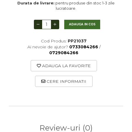
Arhivare
Durata de livrare:
pentru produse din stoc 1-3 zile
lucratoare.
Bibliorafturi, Alonje
Ace, Agrafe, Pioneze
ADAUGA IN COS
Capsatoare, Decapsatoare
Capse pt capsatoare
Cod Produs:
PP21037
Ai nevoie de ajutor?
0733084266
/
Perforatoare
0729084266
Adezivi, Benzi adezive
Cuttere, Foarfeci
ADAUGA LA FAVORITE
Ambalare
CERE INFORMATII
Stampile
Review-uri
(0)