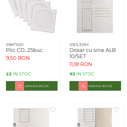
05KF1020
05DL301M
Plic CD, 25buc
Dosar cu sina ALB
10/SET
9,50 RON
11,18 RON
23
IN STOC
93
IN STOC
ADAUGA IN COS
ADAUGA IN COS