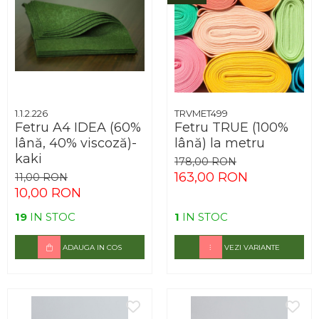
1.1.2.226
TRVMET499
Fetru A4 IDEA (60%
Fetru TRUE (100%
lână, 40% viscoză)-
lână) la metru
kaki
178,00 RON
163,00 RON
11,00 RON
10,00 RON
19
IN STOC
1
IN STOC
ADAUGA IN COS
VEZI VARIANTE