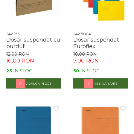
242353
24271004
Dosar suspendat cu
Dosar suspendat
burduf
Euroflex
12,00 RON
10,00 RON
10,00 RON
7,00 RON
25
IN STOC
50
IN STOC
ADAUGA IN COS
VEZI VARIANTE