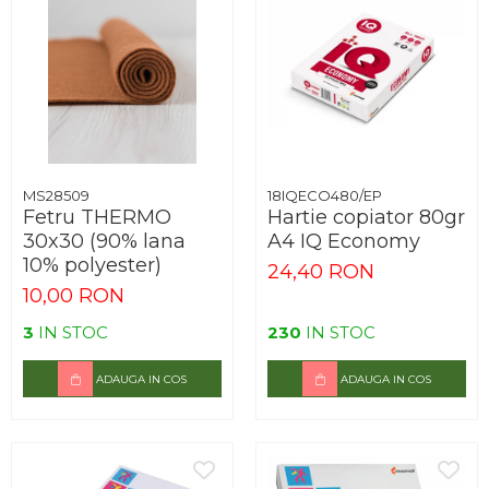
MS28509
18IQECO480/EP
Fetru THERMO
Hartie copiator 80gr
30x30 (90% lana
A4 IQ Economy
10% polyester)
24,40 RON
10,00 RON
3
IN STOC
230
IN STOC
ADAUGA IN COS
ADAUGA IN COS