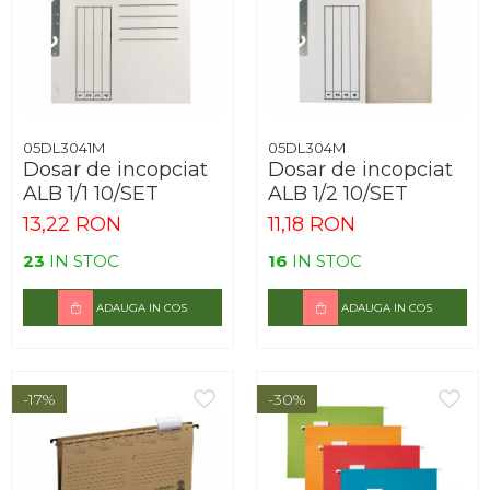
05DL3041M
05DL304M
Dosar de incopciat
Dosar de incopciat
ALB 1/1 10/SET
ALB 1/2 10/SET
13,22 RON
11,18 RON
23
IN STOC
16
IN STOC
ADAUGA IN COS
ADAUGA IN COS
-17%
-30%