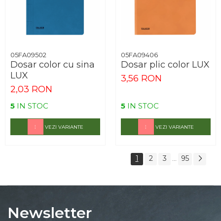
05FA09502
05FA09406
Dosar color cu sina
Dosar plic color LUX
LUX
3,56 RON
2,03 RON
5
IN STOC
5
IN STOC
VEZI VARIANTE
VEZI VARIANTE
1
2
3
95
...
Newsletter