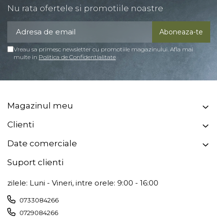
Nu rata ofertele si promotiile noastre
Vreau sa primesc newsletter cu promotiile magazinului. Afla mai
multe in
Politica de Confidentialitate
Magazinul meu
Clienti
Date comerciale
Suport clienti
zilele: Luni - Vineri, intre orele: 9:00 - 16:00
0733084266
0729084266