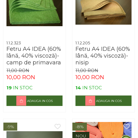
Arhivare
Bibliorafturi, Alonje
Ace, Agrafe, Pioneze
Capsatoare, Decapsatoare
Capse pt capsatoare
1.1.2.323
1.1.2.205
Fetru A4 IDEA (60%
Fetru A4 IDEA (60%
Perforatoare
lână, 40% viscoză)-
lână, 40% viscoză)-
Adezivi, Benzi adezive
camp de primavara
nisip
Cuttere, Foarfeci
11,00 RON
11,00 RON
10,00 RON
10,00 RON
Ambalare
19
IN STOC
14
IN STOC
Stampile
ADAUGA IN COS
ADAUGA IN COS
-9%
-8%
NOU