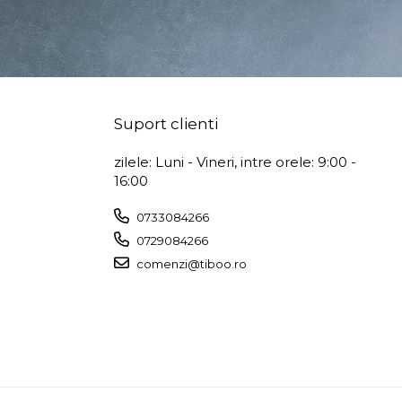
Suport clienti
zilele: Luni - Vineri, intre orele: 9:00 -
16:00
0733084266
0729084266
comenzi@tiboo.ro