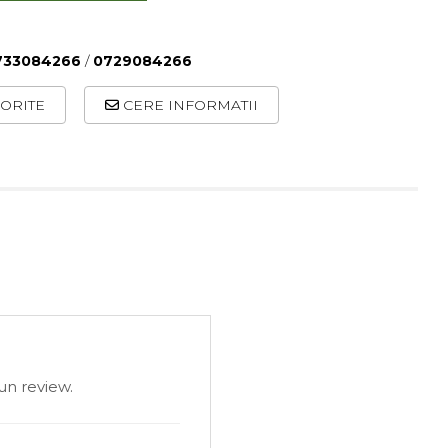
733084266
/
0729084266
ORITE
CERE INFORMATII
un review.