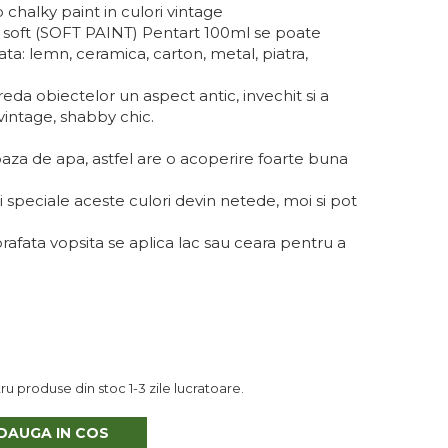
 chalky paint in culori vintage
 soft (SOFT PAINT) Pentart 100ml se poate
ata: lemn, ceramica, carton, metal, piatra,
reda obiectelor un aspect antic, invechit si a
 vintage, shabby chic.
aza de apa, astfel are o acoperire foarte buna
i speciale aceste culori devin netede, moi si pot
afata vopsita se aplica lac sau ceara pentru a
u produse din stoc 1-3 zile lucratoare.
DAUGA IN COS