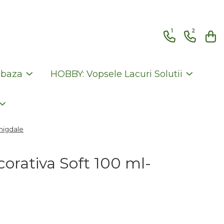
1
2
 baza
HOBBY: Vopsele Lacuri Solutii
migdale
orativa Soft 100 ml-