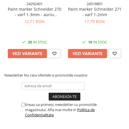
Cuttere, Foarfeci
24292401
24518801
Paint marker Schneider 270
Paint marker Schneider 271
Ambalare
- varf 1-3mm - auriu
- varf 1-2mm
Stampile
argintiu si diverse culori
12,71 RON
17,79 RON
25
IN STOC
15
IN STOC
VEZI VARIANTE
VEZI VARIANTE
Newsletter
Nu rata ofertele si promotiile noastre
Vreau sa primesc newsletter cu promotiile
magazinului. Afla mai multe in
Politica de
Confidentialitate