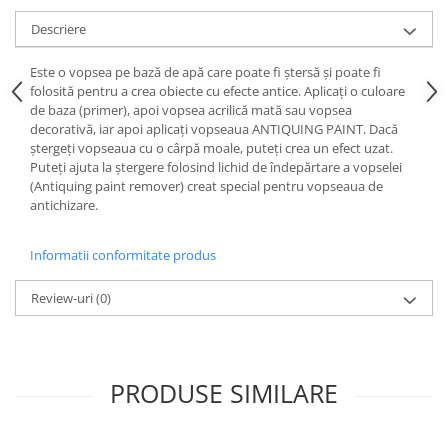
Accesorii indosariat
Pasta de crapare
Aparate, unelte
Uscatoare
Sticla
Descriere
Accesorii panouri, table
Pudra cu efect de catifea
Cuttere, foarfeci
Carucioare
Ceramica
Baterii, Acumlatori
Pudra minerala
Lipit
Dozatoare
Este o vopsea pe bază de apă care poate fi ștersă și poate fi
Modelaj
Buretiere
Transfer
Modelaj, pictat
folosită pentru a crea obiecte cu efecte antice. Aplicați o culoare
Polistiren
de baza (primer), apoi vopsea acrilică mată sau vopsea
Caiet mecanic, Clipboard
Scoala & Arta
Perforatoare
decorativă, iar apoi aplicați vopseaua ANTIQUING PAINT. Dacă
Ecusoane
Coronite
Acuarele
Quilling
ștergeți vopseaua cu o cârpă moale, puteți crea un efect uzat.
Mape, Folii plastice
Puteți ajuta la ștergere folosind lichid de îndepărtare a vopselei
Speciale
Stampile
(Antiquing paint remover) creat special pentru vopseaua de
Panouri, Table
antichizare.
Prezentare
Suporturi birou
Informatii conformitate produs
Arhivare
Bibliorafturi, Alonje
Review-uri
(0)
Ace, Agrafe, Pioneze
Capsatoare, Decapsatoare
Capse pt capsatoare
PRODUSE SIMILARE
Perforatoare
Adezivi, Benzi adezive