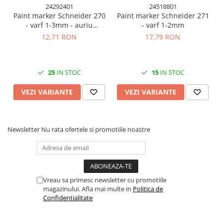
Cuttere, Foarfeci
24292401
24518801
Paint marker Schneider 270
Paint marker Schneider 271
Ambalare
- varf 1-3mm - auriu
- varf 1-2mm
Stampile
argintiu si diverse culori
12,71 RON
17,79 RON
25
IN STOC
15
IN STOC
VEZI VARIANTE
VEZI VARIANTE
Newsletter
Nu rata ofertele si promotiile noastre
Vreau sa primesc newsletter cu promotiile
magazinului. Afla mai multe in
Politica de
Confidentialitate