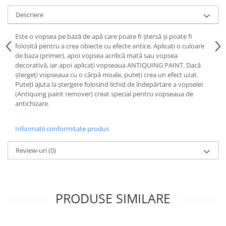
Accesorii indosariat
Pasta de crapare
Aparate, unelte
Uscatoare
Sticla
Descriere
Accesorii panouri, table
Pudra cu efect de catifea
Cuttere, foarfeci
Carucioare
Ceramica
Baterii, Acumlatori
Pudra minerala
Lipit
Dozatoare
Este o vopsea pe bază de apă care poate fi ștersă și poate fi
Modelaj
Buretiere
Transfer
Modelaj, pictat
folosită pentru a crea obiecte cu efecte antice. Aplicați o culoare
Polistiren
de baza (primer), apoi vopsea acrilică mată sau vopsea
Caiet mecanic, Clipboard
Scoala & Arta
Perforatoare
decorativă, iar apoi aplicați vopseaua ANTIQUING PAINT. Dacă
Ecusoane
Coronite
Acuarele
Quilling
ștergeți vopseaua cu o cârpă moale, puteți crea un efect uzat.
Mape, Folii plastice
Puteți ajuta la ștergere folosind lichid de îndepărtare a vopselei
Speciale
Stampile
(Antiquing paint remover) creat special pentru vopseaua de
Panouri, Table
antichizare.
Prezentare
Suporturi birou
Informatii conformitate produs
Arhivare
Bibliorafturi, Alonje
Review-uri
(0)
Ace, Agrafe, Pioneze
Capsatoare, Decapsatoare
Capse pt capsatoare
PRODUSE SIMILARE
Perforatoare
Adezivi, Benzi adezive