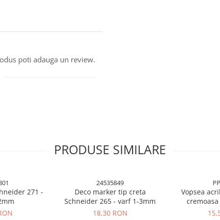
produs poti adauga un review.
PRODUSE SIMILARE
801
24535849
PP
hneider 271 -
Deco marker tip creta
Vopsea acri
-2mm
Schneider 265 - varf 1-3mm
cremoasa 
 RON
18,30 RON
15,