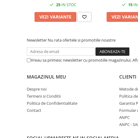
Cuttere, Foarfeci
25
IN STOC
15
IN
Ambalare
VEZI VARIANTE
VEZI VARIA
Stampile
Newsletter
Nu rata ofertele si promotiile noastre
Vreau sa primesc newsletter cu promotiile magazinului. Af
MAGAZINUL MEU
CLIENTI
Despre noi
Metode de
Termeni si Conditii
Politica d
Politica de Confidentialitate
Garantia 
Contact
Formular 
ANPC
ANPC - SA
SOCIAL
URMARESTE-NE IN SOCIAL MEDIA