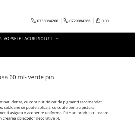
0733084266
0729084266
0,00
: VOPSELE LACURI SOLUTII
sa 60 ml- verde pin
atinat, densa, cu continut ridicat de pigmenti recomandat
le, sabloane se poate aplica si cu cutite pentru pictura.
gmenti asigura o acoperire uniforma. Este un produs cu uscare
 crearea obiectelor decorative :-).