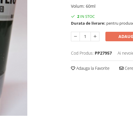
Volum
:
60ml
2
IN STOC
Durata de livrare:
pentru produse 
ADAUG
Cod Produs:
PP27957
Ai nevoi
Adauga la Favorite
Cere 