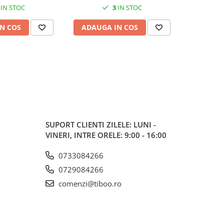
IN STOC
3
IN STOC
N COS
ADAUGA IN COS
ADAUG
SUPORT CLIENTI
ZILELE: LUNI -
VINERI, INTRE ORELE: 9:00 - 16:00
0733084266
0729084266
comenzi@tiboo.ro