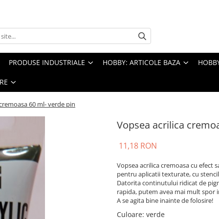
PRODUSE INDUSTRIALE
HOBBY: ARTICOLE BAZA
HOBBY
RE
 cremoasa 60 ml- verde pin
Vopsea acrilica cremoa
11,18 RON
Vopsea acrilica cremoasa cu efect s
pentru aplicatii texturate, cu stenci
Datorita continutului ridicat de pi
rapida, putem avea mai mult spor in
A se agita bine inainte de folosire!
Culoare
:
verde