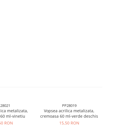
28021
PP28019
lica metalizata,
Vopsea acrilica metalizata,
Vopsea a
60 ml-vinetiu
cremoasa 60 ml-verde deschis
cremoas
50 RON
15,50 RON