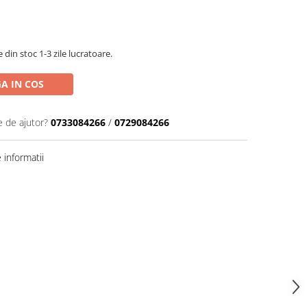
din stoc 1-3 zile lucratoare.
A IN COS
e de ajutor?
0733084266
/
0729084266
informatii