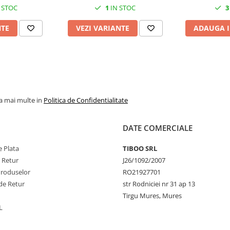
 STOC
1
IN STOC
3
NTE
VEZI VARIANTE
ADAUGA I
la mai multe in
Politica de Confidentialitate
DATE COMERCIALE
 Plata
TIBOO SRL
e Retur
J26/1092/2007
Produselor
RO21927701
de Retur
str Rodniciei nr 31 ap 13
Tirgu Mures, Mures
L