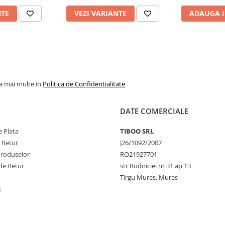
NTE
VEZI VARIANTE
ADAUGA I
la mai multe in
Politica de Confidentialitate
DATE COMERCIALE
 Plata
TIBOO SRL
e Retur
J26/1092/2007
Produselor
RO21927701
de Retur
str Rodniciei nr 31 ap 13
Tirgu Mures, Mures
L