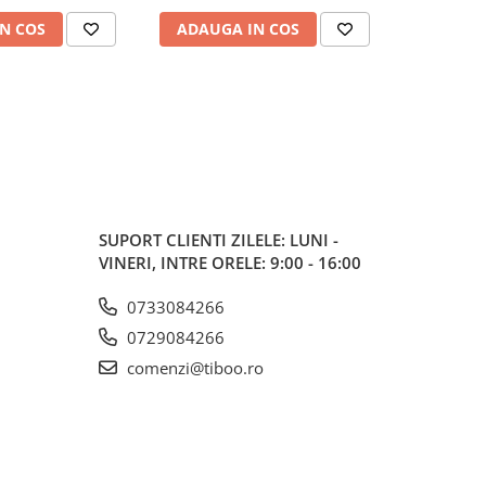
N COS
ADAUGA IN COS
ADAUG
SUPORT CLIENTI
ZILELE: LUNI -
VINERI, INTRE ORELE: 9:00 - 16:00
0733084266
0729084266
comenzi@tiboo.ro