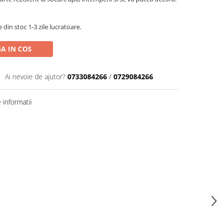
din stoc 1-3 zile lucratoare.
A IN COS
Ai nevoie de ajutor?
0733084266
/
0729084266
informatii