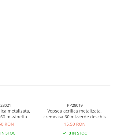
28021
PP28019
lica metalizata,
Vopsea acrilica metalizata,
Vopsea a
60 ml-vinetiu
cremoasa 60 ml-verde deschis
cremoas
50 RON
15,50 RON
IN STOC
3
IN STOC