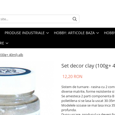
PRODUSE INDUSTRIALE
HOBBY: ARTICOLE BAZA
HOBBY
RE
(100g+ 40ml)-alb
Set decor clay (100g+ 
12,20 RON
Sistem de turnare - rasina cu 2 com
diverse matrite, forme rezistente s
Se amesteca 2 parti componenta B c
polietilena si se lasa la uscat 30-35
Modelele scoase se mai lasa inca 3
profunda.
Dupa uscare, produsul va deveni foar