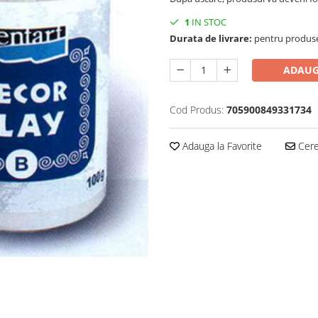
1
IN STOC
Durata de livrare:
pentru produse 
ADAUG
Cod Produs:
705900849331734
Adauga la Favorite
Cere 