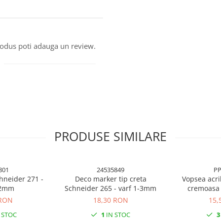
produs poti adauga un review.
PRODUSE SIMILARE
801
24535849
PP
hneider 271 -
Deco marker tip creta
Vopsea acri
-2mm
Schneider 265 - varf 1-3mm
cremoasa 
 RON
18,30 RON
15,
 STOC
1
IN STOC
3