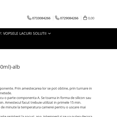
0733084266
0729084266
0,00
: VOPSELE LACURI SOLUTII
40ml)-alb
ponente. Prin amestecarea lor se pot obtine, prin turnare in
i netede.
u o parte componenta A. Se toarna in forma de silicon sau
min. Amestecul facut trebuie utilizat in primele 15 min.
5 de minute la temperatura camerei pentru o uscare mai
te rezistent la socuri, apa, intemperii si se va putea decora.