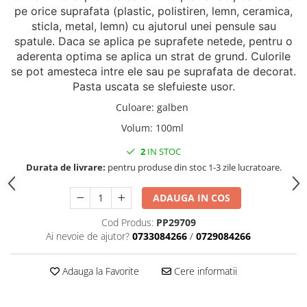
Accesorii indosariat
Pasta de crapare
Aparate, unelte
pe orice suprafata (plastic, polistiren, lemn, ceramica,
Uscatoare
Sticla
Accesorii panouri, table
Pudra cu efect de catifea
sticla, metal, lemn) cu ajutorul unei pensule sau
Cuttere, foarfeci
Carucioare
Ceramica
Baterii, Acumlatori
Pudra minerala
spatule. Daca se aplica pe suprafete netede, pentru o
Lipit
Dozatoare
Modelaj
aderenta optima se aplica un strat de grund. Culorile
Buretiere
Transfer
Modelaj, pictat
se pot amesteca intre ele sau pe suprafata de decorat.
Polistiren
Caiet mecanic, Clipboard
Scoala & Arta
Perforatoare
Pasta uscata se slefuieste usor.
Ecusoane
Coronite
Acuarele
Quilling
Culoare
:
galben
Mape, Folii plastice
Speciale
Stampile
Volum
:
100ml
Panouri, Table
Prezentare
2
IN STOC
Suporturi birou
Durata de livrare:
pentru produse din stoc 1-3 zile lucratoare.
Arhivare
ADAUGA IN COS
Bibliorafturi, Alonje
Ace, Agrafe, Pioneze
Cod Produs:
PP29709
Ai nevoie de ajutor?
0733084266
/
0729084266
Capsatoare, Decapsatoare
Capse pt capsatoare
Adauga la Favorite
Cere informatii
Perforatoare
Adezivi, Benzi adezive