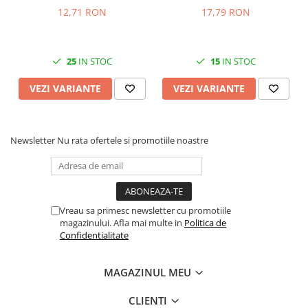
argintiu si diverse culori
12,71 RON
17,79 RON
25
IN STOC
15
IN STOC
VEZI VARIANTE
VEZI VARIANTE
Newsletter
Nu rata ofertele si promotiile noastre
Vreau sa primesc newsletter cu promotiile
magazinului. Afla mai multe in
Politica de
Confidentialitate
MAGAZINUL MEU
CLIENTI