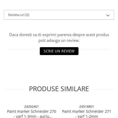
Cuttere, Foarfeci
Ambalare
Review-uri
(0)
Stampile
Daca doresti sa iti exprimi parerea despre acest produs
poti adauga un review.
SCRIE UN REVIEW
PRODUSE SIMILARE
24292401
24518801
Paint marker Schneider 270
Paint marker Schneider 271
- varf 1-3mm - auriu
- varf 1-2mm