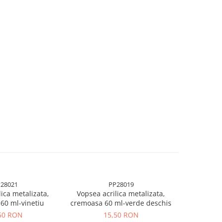
28021
PP28019
lica metalizata,
Vopsea acrilica metalizata,
Vopsea a
60 ml-vinetiu
cremoasa 60 ml-verde deschis
cremoas
50 RON
15,50 RON