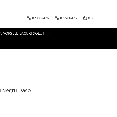
0733084266
0729084266
0,00
: VOPSELE LACURI SOLUTII
bu Negru Daco