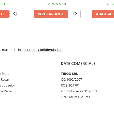
 STOC
1
IN STOC
3
NTE
VEZI VARIANTE
ADAUGA I
la mai multe in
Politica de Confidentialitate
DATE COMERCIALE
 Plata
TIBOO SRL
e Retur
J26/1092/2007
Produselor
RO21927701
de Retur
str Rodniciei nr 31 ap 13
Tirgu Mures, Mures
L