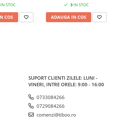
IN STOC
3
IN STOC
N COS
ADAUGA IN COS
ADAUG
SUPORT CLIENTI
ZILELE: LUNI -
VINERI, INTRE ORELE: 9:00 - 16:00
0733084266
0729084266
comenzi@tiboo.ro