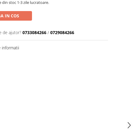
din stoc 1-3 zile lucratoare.
A IN COS
e de ajutor?
0733084266
/
0729084266
informatii