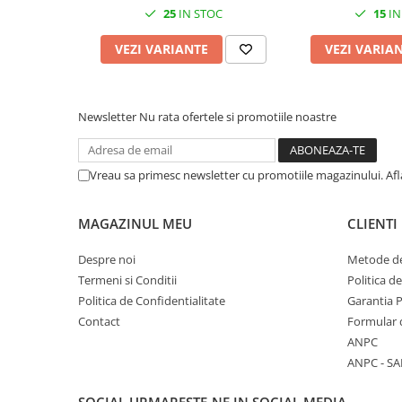
Cuttere, Foarfeci
25
IN STOC
15
IN
Ambalare
VEZI VARIANTE
VEZI VARIA
Stampile
Newsletter
Nu rata ofertele si promotiile noastre
Vreau sa primesc newsletter cu promotiile magazinului. Af
MAGAZINUL MEU
CLIENTI
Despre noi
Metode de
Termeni si Conditii
Politica d
Politica de Confidentialitate
Garantia 
Contact
Formular 
ANPC
ANPC - SA
SOCIAL
URMARESTE-NE IN SOCIAL MEDIA