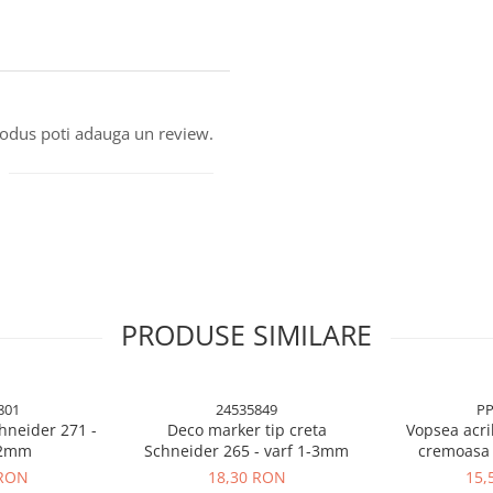
produs poti adauga un review.
PRODUSE SIMILARE
801
24535849
PP
hneider 271 -
Deco marker tip creta
Vopsea acri
-2mm
Schneider 265 - varf 1-3mm
cremoasa 
 RON
18,30 RON
15,