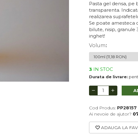
Pasta gel densa, pe
transparenta. Indica
realizarea suprafetel
Se poate amesteca cu
bilute, nisip, granule 
inghet!
Volum
:
3
IN STOC
Durata de livrare:
pentr
A
Cod Produs:
PP28157
Ai nevoie de ajutor?
0
ADAUGA LA FAV