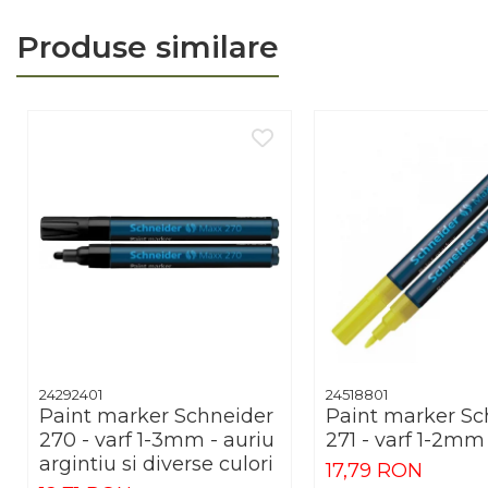
Arhivare
Produse similare
Bibliorafturi, Alonje
Ace, Agrafe, Pioneze
Capsatoare, Decapsatoare
Capse pt capsatoare
Perforatoare
Adezivi, Benzi adezive
Cuttere, Foarfeci
Ambalare
Stampile
24292401
24518801
Paint marker Schneider
Paint marker Sc
270 - varf 1-3mm - auriu
271 - varf 1-2mm
argintiu si diverse culori
17,79 RON