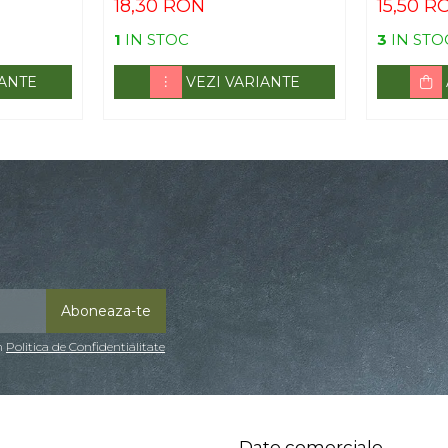
18,30 RON
15,50 R
1
IN STOC
3
IN STO
IANTE
VEZI VARIANTE
in
Politica de Confidentialitate
Date comerciale