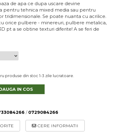
 baza de apa ce dupa uscare devine
ta pentru tehnica mixed media sau pentru
or tridimensionale. Se poate nuanta cu acrilice.
 orice pulbere - minereuri, pulbere metalica,
3D pt a se obtine texturi diferite! A se feri de
u produse din stoc 1-3 zile lucratoare.
DAUGA IN COS
733084266
/
0729084266
ORITE
CERE INFORMATII