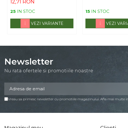
12,71 RON
25
IN STOC
15
IN STOC
VEZI VARIANTE
VEZI VAR
Newsletter
Nu rata ofertele si promotiile noastre
Vreau sa primesc newsletter cu promotiile magazinului. Afla mai multe 
Magazinul meu
Clienti