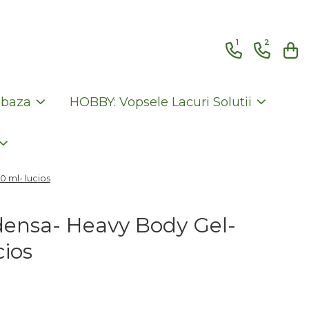
1
2
 baza
HOBBY: Vopsele Lacuri Solutii
0 ml- lucios
densa- Heavy Body Gel-
cios