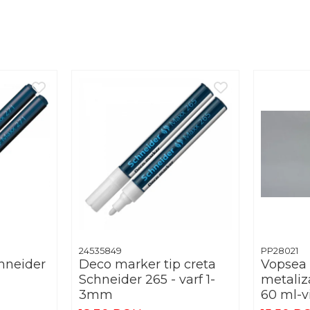
24535849
PP28021
hneider
Deco marker tip creta
Vopsea 
Schneider 265 - varf 1-
metaliz
3mm
60 ml-v